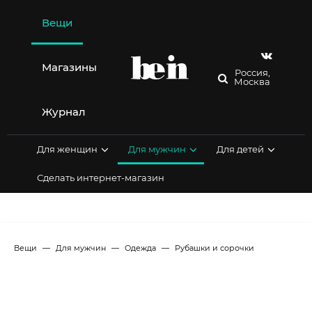
Перейти
к
Вещи
содержимому
Магазины
Россия,
Москва
Журнал
Для женщин
Для мужчин
Для детей
Сделать интернет-магазин
Вещи
Для мужчин
Одежда
Рубашки и сорочки