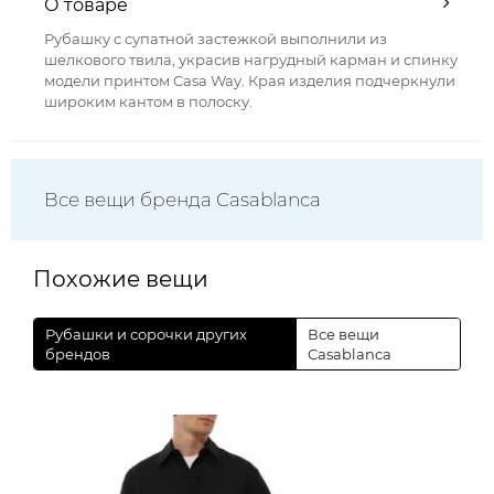
О товаре
Рубашку с супатной застежкой выполнили из
шелкового твила, украсив нагрудный карман и спинку
модели принтом Casa Way. Края изделия подчеркнули
широким кантом в полоску.
Все вещи бренда Casablanca
Похожие вещи
Рубашки и сорочки других
Все вещи
брендов
Casablanca