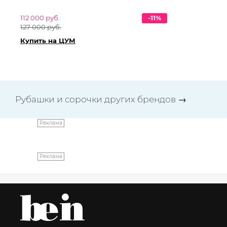
112 000 руб.
-11%
87 
127 000 руб.
99 
Купить на ЦУМ
Ку
Рубашки и сорочки других брендов
→
Реклама
Реклама