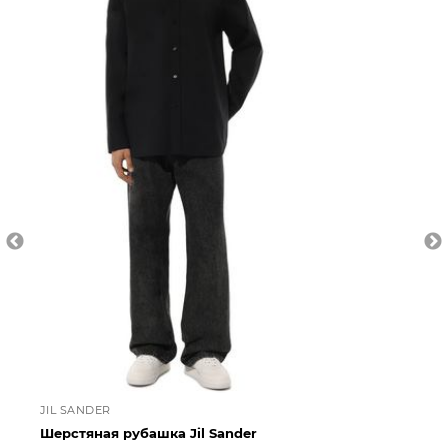
JIL SANDER
JI
Шерстяная рубашка Jil Sander
Хл