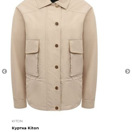
KITON
KI
Куртка Kiton
Ко