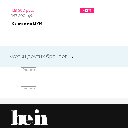
129 500 руб.
-12%
76
147 500 руб.
86
Купить на ЦУМ
Ку
Куртки других брендов
→
Реклама
Реклама