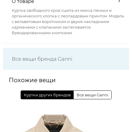
О товаре
Куртка свободного кроя сшита из микса пеньки и
органического хлопка с леопардовым принтом. Модель
с вельветовым воротником и двумя накладными
карманами с клапанами застегивается
брендированными кнопками.
Все вещи бренда Ganni
Похожие вещи
Куртки других брендов
Все вещи Ganni