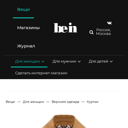
Перейти
к
Вещи
содержимому
Магазины
Россия,
Москва
Журнал
Для женщин
Для мужчин
Для детей
Сделать интернет-магазин
Вещи
Для женщин
Верхняя одежда
Куртки