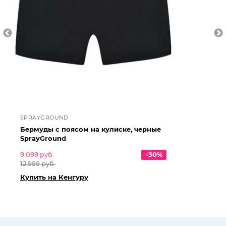
SPRAYGROUND
DI
Бермуды с поясом на кулиске, черные
Шо
SprayGround
9 099 руб.
-30%
5 9
12 999 руб.
8 
Купить на Кенгуру
Ку