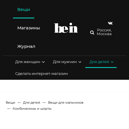
Перейти
к
Вещи
содержимому
Магазины
Россия,
Москва
Журнал
Для женщин
Для мужчин
Для детей
Сделать интернет-магазин
Вещи
Для детей
Вещи для мальчиков
Комбинезоны и шорты