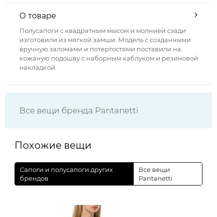
О товаре
Полусапоги с квадратным мысом и молнией сзади
изготовили из мягкой замши. Модель с созданными
вручную заломами и потертостями поставили на
кожаную подошву с наборным каблуком и резиновой
накладкой.
Все вещи бренда Pantanetti
Похожие вещи
Сапоги и полусапоги других
Все вещи
брендов
Pantanetti