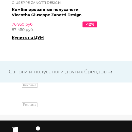
GIUSEPPE ZANOTTI DESIGN
CA
Комбинированные полусапоги
За
Vicentha Giuseppe Zanotti Design
76 950 руб.
-12%
47
87 450 руб.
53 
Купить на ЦУМ
Ку
Сапоги и полусапоги других брендов
→
Реклама
Реклама