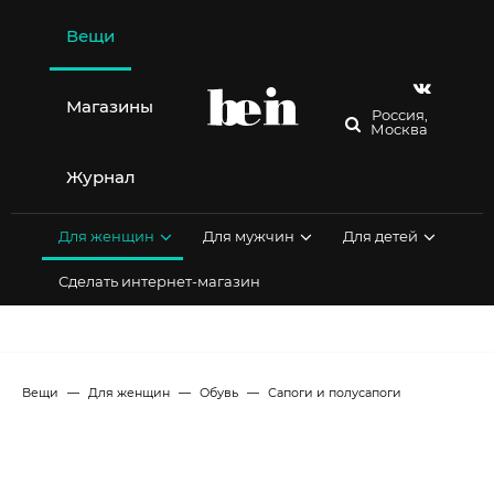
Перейти
к
Вещи
содержимому
Магазины
Россия,
Москва
Журнал
Для женщин
Для мужчин
Для детей
Сделать интернет-магазин
Вещи
Для женщин
Обувь
Сапоги и полусапоги