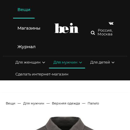
Перейти
к
Вещи
содержимому
Магазины
Россия,
Москва
Журнал
Для женщин
Для мужчин
Для детей
Сделать интернет-магазин
Вещи
Для мужчин
Верхняя одежда
Пальто