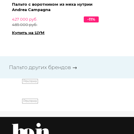
Пальто с воротником из меха нутрии
Па
Andrea Campagna
An
427 000 руб.
-11%
42
485 000 руб.
48
Купить на ЦУМ
Ку
Пальто других брендов
→
Реклама
Реклама