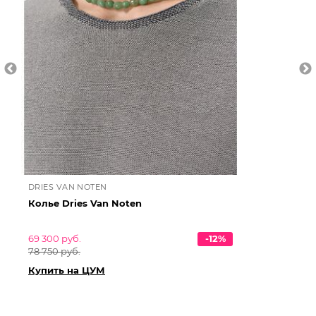
DRIES VAN NOTEN
DR
Колье Dries Van Noten
По
69 300 руб.
-12%
39 
78 750 руб.
45
Купить на ЦУМ
Ку