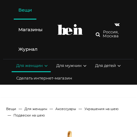
Перейти
к
Вещи
содержимому
Магазины
Россия,
Москва
Журнал
Для женщин
Для мужчин
Для детей
Сделать интернет-магазин
Вещи
Для женщин
Аксессуары
Украшения на шею
Подвески на шею