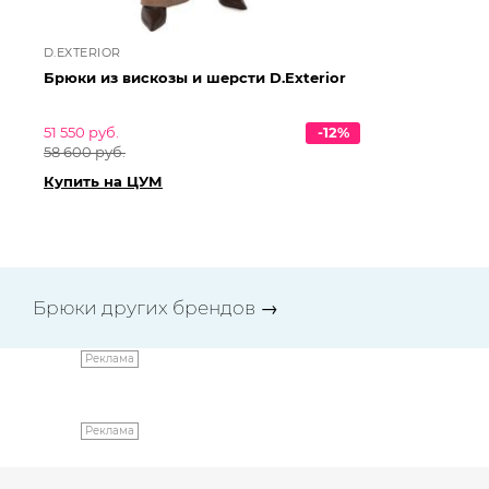
D.EXTERIOR
D.
Брюки из вискозы и шерсти D.Exterior
Бр
D.
51 550 руб.
-12%
47 
58 600 руб.
53
Купить на ЦУМ
Ку
Брюки других брендов
→
Реклама
Реклама