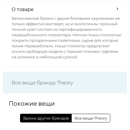
О товаре
Белоснежные брюки с двумя боковыми карманами не
только эффектно выглядят, но и экологичны: прочный
тонкий креп состоит из сертифицированного
переработанного полиэстера. Мягкая ткань полностью
покрыта прозрачными пайетками, сырье для которых
также переработали. Наши стилисты предлагают
носить свободную модель с парным платьем, туфлями
на шпильке и небольшой сумкой.
Все вещи бренда Theory
Похожие вещи
Брюки других брендов
Все вещи Theory