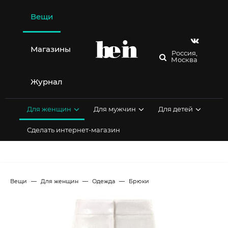
Перейти
к
Вещи
содержимому
Магазины
Россия,
Москва
Журнал
Для женщин
Для мужчин
Для детей
Сделать интернет-магазин
Вещи
Для женщин
Одежда
Брюки