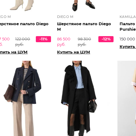
EGO M
DIEGO M
KAMILLA
рстяное пальто Diego
Шерстяное пальто Diego
Пальто 
M
Purshie
7 500
122 000
-11%
86 500
98 300
-12%
150 000
б.
руб.
руб.
руб.
Купить
пить на ЦУМ
Купить на ЦУМ