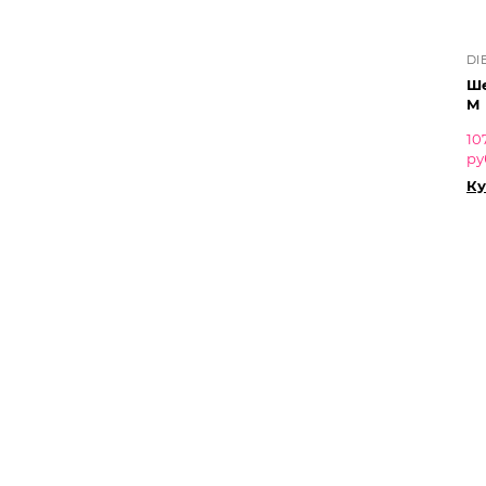
DI
Ше
M
10
ру
Ку