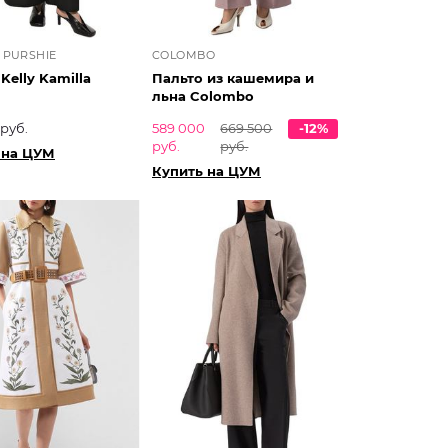
 PURSHIE
COLOMBO
Kelly Kamilla
Пальто из кашемира и
льна Colombo
 руб.
589 000
669 500
-12%
руб.
руб.
 на ЦУМ
Купить на ЦУМ