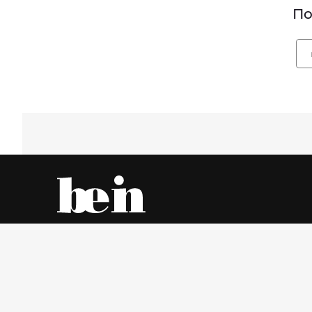
По
Все об одежде – онлайн и в магазинах города
Пятница, 7 Август 2026 г.
© www.be-in.ru. 2006 – 2026