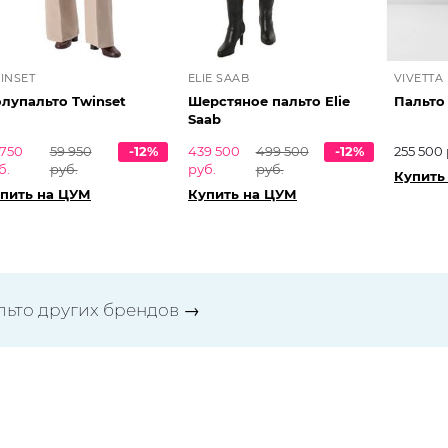
INSET
ELIE SAAB
VIVETTA
лупальто Twinset
Шерстяное пальто Elie
Пальто 
Saab
 750
59 950
-12%
439 500
499 500
-12%
255 500 
б.
руб.
руб.
руб.
Купить
пить на ЦУМ
Купить на ЦУМ
льто других брендов
→