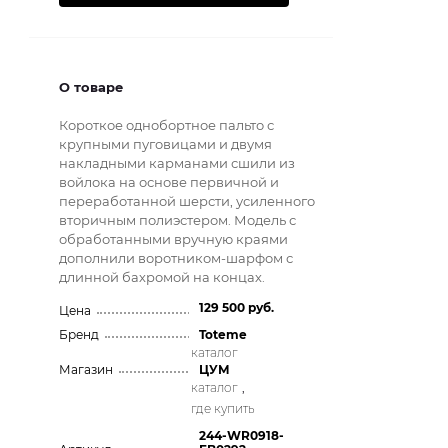
О товаре
Короткое однобортное пальто с
крупными пуговицами и двумя
накладными карманами сшили из
войлока на основе первичной и
переработанной шерсти, усиленного
вторичным полиэстером. Модель с
обработанными вручную краями
дополнили воротником-шарфом с
длинной бахромой на концах.
129 500 руб.
Цена
Бренд
Toteme
каталог
Магазин
ЦУМ
каталог
,
где купить
244-WR0918-