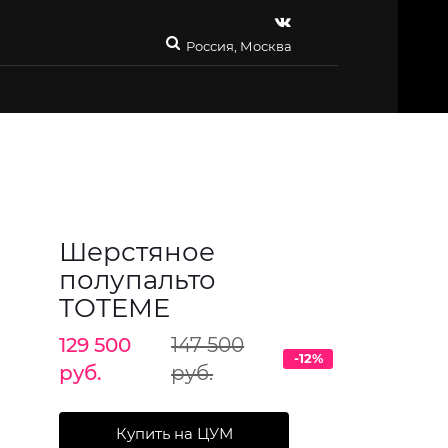
Россия, Москва
Шерстяное
полупальто
TOTEME
129 500
147 500
-12%
руб.
руб.
Купить на ЦУМ