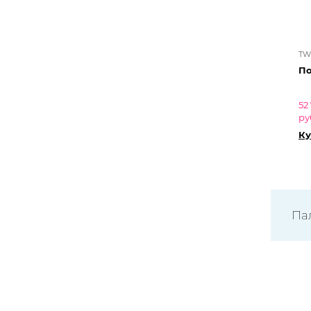
TW
По
52
ру
Ку
Па