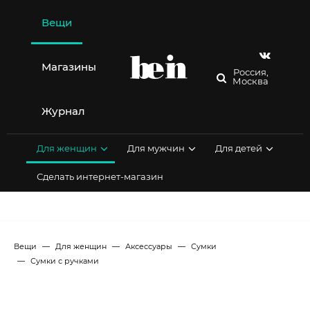
Перейти
к
Вещи
содержимому
Магазины
Россия,
Москва
Журнал
Для женщин
Для мужчин
Для детей
Сделать интернет-магазин
Вещи
Для женщин
Аксессуары
Сумки
Сумки с ручками