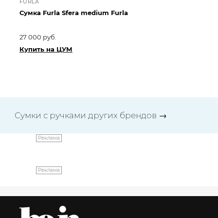
FURLA
GI
Сумка Furla Sfera medium Furla
Су
27 000 руб.
175
199
Купить на ЦУМ
Ку
Сумки с ручками других брендов
→
Реклама
Реклама