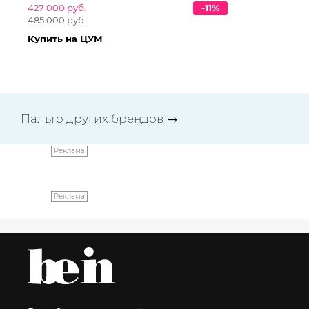
427 000 руб.
-11%
42
485 000 руб.
48
Купить на ЦУМ
Ку
Пальто других брендов
→
Реклама
Реклама