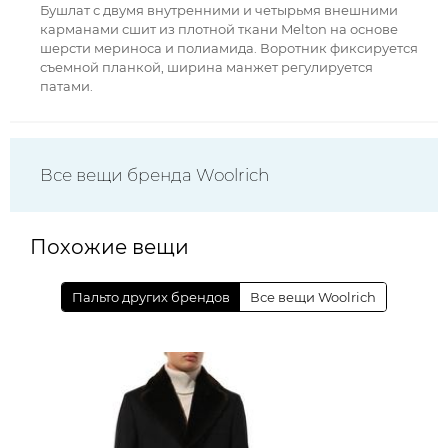
Бушлат с двумя внутренними и четырьмя внешними
карманами сшит из плотной ткани Melton на основе
шерсти мериноса и полиамида. Воротник фиксируется
съемной планкой, ширина манжет регулируется
патами.
Все вещи бренда Woolrich
Похожие вещи
Пальто других брендов
Все вещи Woolrich