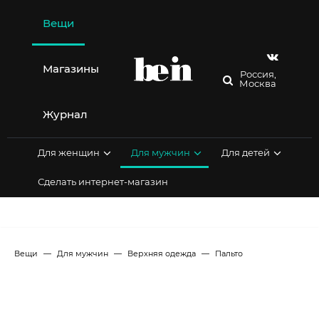
Перейти
к
Вещи
содержимому
Магазины
Россия,
Москва
Журнал
Для женщин
Для мужчин
Для детей
Сделать интернет-магазин
Вещи
Для мужчин
Верхняя одежда
Пальто