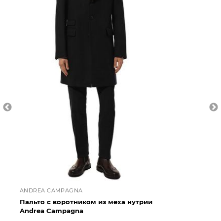
ANDREA CAMPAGNA
AN
Пальто с воротником из меха нутрии
Па
Andrea Campagna
An