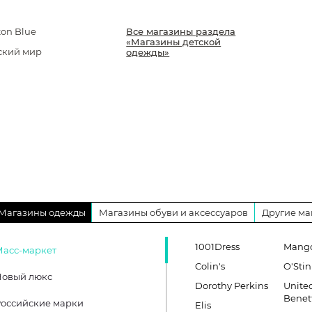
ton Blue
Все магазины раздела
«Магазины детской
ский мир
одежды»
Магазины одежды
Магазины обуви и аксессуаров
Другие ма
1001Dress
Mang
Масс-маркет
Colin's
O'Stin
Новый люкс
Dorothy Perkins
United
Benet
оссийские марки
Elis