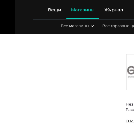
Перейти
к
Вещи
Магазины
Журнал
содержимому
Все магазины
Все торговые 
Нез
Рас
О М