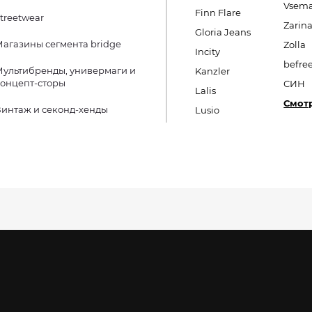
Vsema
Finn Flare
treetwear
Zarin
Gloria Jeans
агазины сегмента bridge
Zolla
Incity
befre
ультибренды, универмаги и
Kanzler
онцепт-сторы
СИН
Lalis
Смотр
интаж и секонд-хенды
Lusio