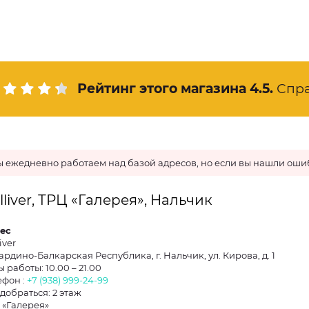
Рейтинг этого магазина
4.5
.
Спр
 ежедневно работаем над базой адресов, но если вы нашли ошиб
lliver, ТРЦ «Галерея», Нальчик
ес
iver
ардино-Балкарская Республика, г. Нальчик, ул. Кирова, д. 1
 работы: 10.00 – 21.00
ефон :
+7 (938) 999-24-99
 добраться: 2 этаж
 «Галерея»