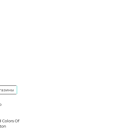
газины
o
 Colors Of
ton