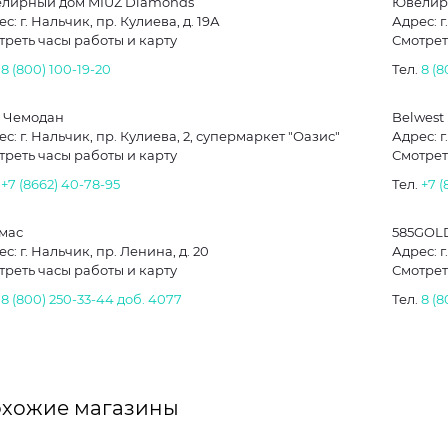
лирный дом MIUZ Diamonds
Ювелир
с: г. Нальчик, пр. Кулиева, д. 19А
Адрес: г
треть часы работы и карту
Смотрет
.
8 (800) 100-19-20
Тел.
8 (8
 Чемодан
Belwest
с: г. Нальчик, пр. Кулиева, 2, супермаркет "Оазис"
Адрес: г
треть часы работы и карту
Смотрет
.
+7 (8662) 40-78-95
Тел.
+7 
мас
585GOL
с: г. Нальчик, пр. Ленина, д. 20
Адрес: г
треть часы работы и карту
Смотрет
.
8 (800) 250-33-44
доб. 4077
Тел.
8 (8
хожие магазины