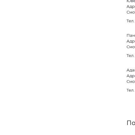
Юве
Адре
Смо
Тел
Пан
Адре
Смо
Тел
Ада
Адре
Смо
Тел
По