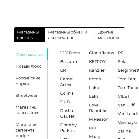
Магазины
Магазины обуви и
Другие
одежды
аксессуаров
магазины
1001Dress
Gloria Jeans
RE
Масс-маркет
Bizzarro
KETROY
Sela
Новый люкс
CR
Kanzler
Serginnett
Российские
Camel
Koton
Tom Farr
марки
Active
Lakbi
Tom Tailor
Colin's
Streetwear
Lalis
VILET
DUB
Love
Van Cliff
Магазины
Dasha
Republic
класса luxe
Van Laack
Gauser
M.Reason
Vsemayki.
Магазины
Dorothy
MO
сегмента
Perkins
Zarina
bridge
Maag