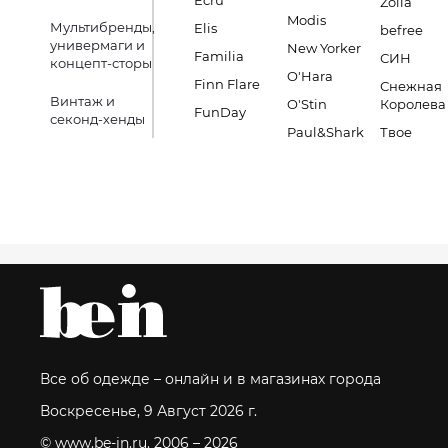
Ecru
Zolla
Modis
Мультибренды,
Elis
befree
универмаги и
New Yorker
Familia
СИН
концепт-сторы
O'Hara
Finn Flare
Снежная
Винтаж и
O'Stin
Королева
FunDay
секонд-хенды
Paul&Shark
Твое
Все об одежде – онлайн и в магазинах города
Воскресенье, 9 Август 2026 г.
© www.be-in.ru. 2006 – 2026