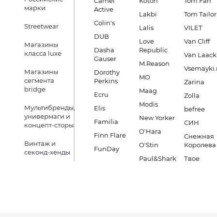
Camel
Koton
Tom Farr
марки
Active
Lakbi
Tom Tailor
Colin's
Streetwear
Lalis
VILET
DUB
Love
Van Cliff
Магазины
Dasha
Republic
класса luxe
Van Laack
Gauser
M.Reason
Vsemayki.
Магазины
Dorothy
MO
сегмента
Perkins
Zarina
bridge
Maag
Ecru
Zolla
Modis
Мультибренды,
Elis
befree
универмаги и
New Yorker
Familia
СИН
концепт-сторы
O'Hara
Finn Flare
Снежная
Винтаж и
O'Stin
Королева
FunDay
секонд-хенды
Paul&Shark
Твое