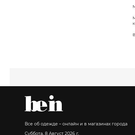
М
М
к
В
Все об одежде – онлайн и в магазинах города
Суббота, 8 Август 2026 г.