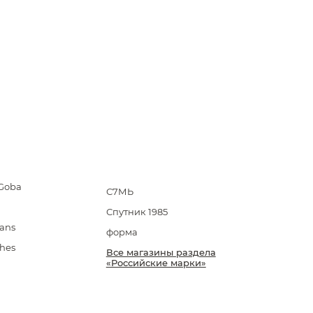
Goba
С7МЬ
Спутник 1985
ans
форма
hes
Все магазины раздела
«Российские марки»