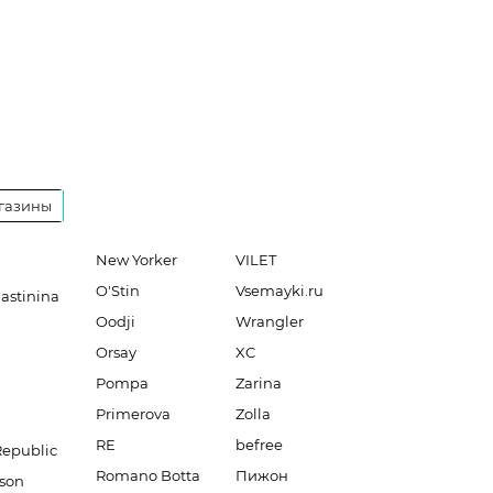
газины
New Yorker
VILET
O'Stin
Vsemayki.ru
lastinina
Oodji
Wrangler
Orsay
XC
Pompa
Zarina
Primerova
Zolla
RE
befree
Republic
Romano Botta
Пижон
son