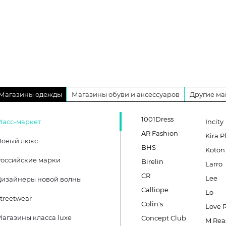
Магазины одежды
Магазины обуви и аксессуаров
Другие ма
1001Dress
Масс-маркет
Incity
AR Fashion
Kira P
Новый люкс
BHS
Koton
оссийские марки
Birelin
Larro
CR
Lee
Дизайнеры новой волны
Calliope
Lo
treetwear
Colin's
Love 
агазины класса luxe
Concept Club
M.Rea