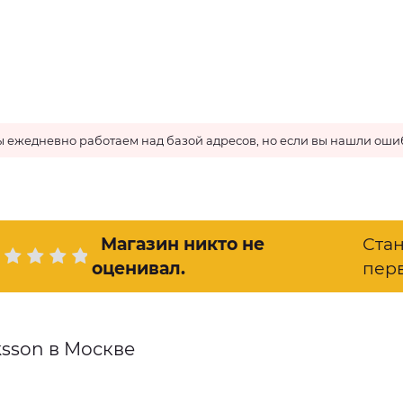
 ежедневно работаем над базой адресов, но если вы нашли ошиб
Магазин никто не
Ста
оценивал
.
пер
ksson в Москве