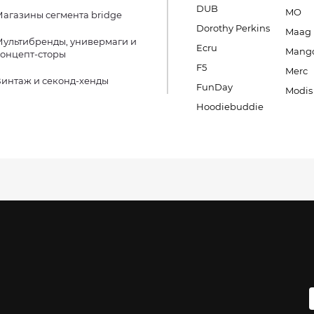
DUB
MO
агазины сегмента bridge
Dorothy Perkins
Maag
ультибренды, универмаги и
Ecru
Mang
онцепт-сторы
F5
Merc
интаж и секонд-хенды
FunDay
Modis
Hoodiebuddie