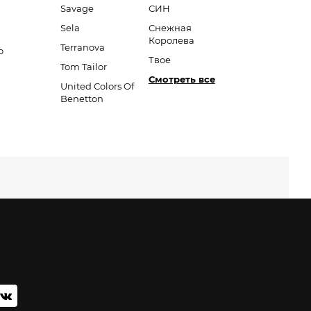
Savage
СИН
Sela
Снежная
Королева
Terranova
o
Твое
Tom Tailor
Смотреть все
United Colors Of
Benetton