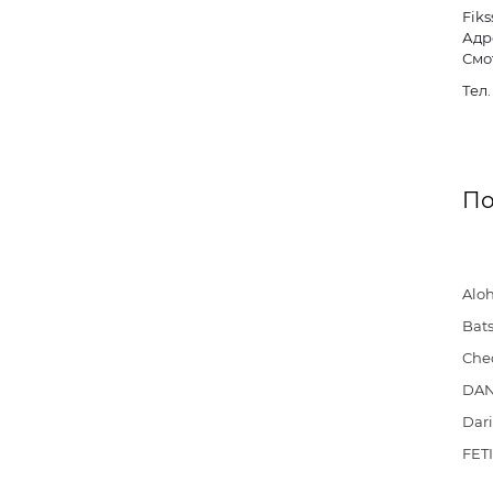
Fiks
Адре
Смо
Тел
По
Alo
Bat
Che
DAN
Dar
FET