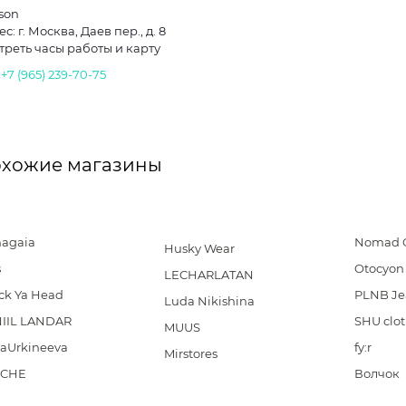
son
с: г. Москва, Даев пер., д. 8
треть часы работы и карту
.
+7 (965) 239-70-75
хожие магазины
hagaia
Nomad 
Husky Wear
s
Otocyon
LECHARLATAN
ck Ya Head
PLNB Je
Luda Nikishina
IIL LANDAR
SHU clot
MUUS
iaUrkineeva
fy:r
Mirstores
ICHE
Волчок