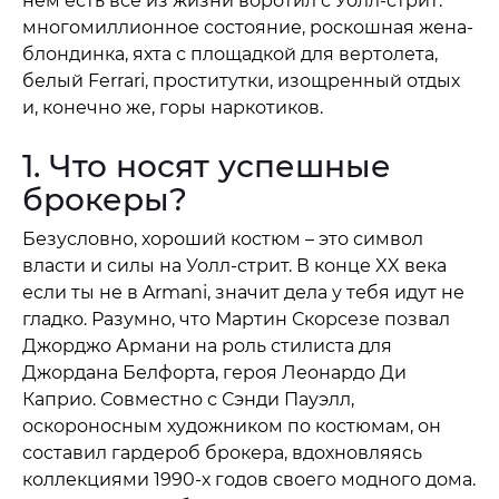
нем есть все из жизни воротил с Уолл-стрит:
многомиллионное состояние, роскошная жена-
блондинка, яхта с площадкой для вертолета,
белый Ferrari, проститутки, изощренный отдых
и, конечно же, горы наркотиков.
1. Что носят успешные
брокеры?
Безусловно, хороший костюм – это символ
власти и силы на Уолл-стрит. В конце XX века
если ты не в Armani, значит дела у тебя идут не
гладко. Разумно, что Мартин Скорсезе позвал
Джорджо Армани на роль стилиста для
Джордана Белфорта, героя Леонардо Ди
Каприо. Совместно с Сэнди Пауэлл,
оскороносным художником по костюмам, он
составил гардероб брокера, вдохновляясь
коллекциями 1990-х годов своего модного дома.