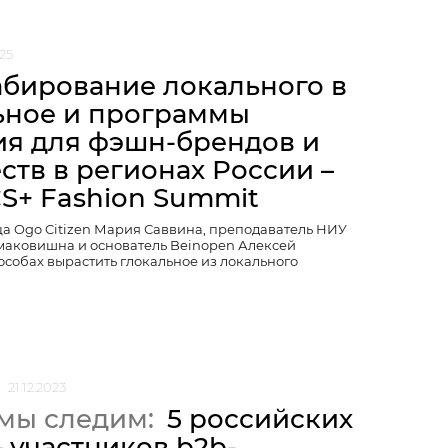
25
бирование локального в
ьное и программы
ия для фэшн-брендов и
ств в регионах России –
CS+ Fashion Summit
а Ogo Citizen Мария Саввина, преподаватель НИУ
аковишна и основатель Beinopen Алексей
особах вырастить глокальное из локального
21.12.2023
 мы следим:
5 российских
 участников b2b-