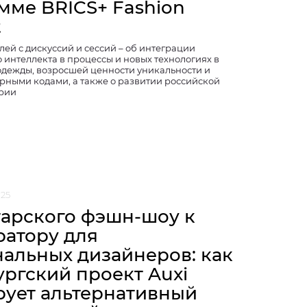
мме BRICS+ Fashion
t
ей с дискуссий и сессий – об интеграции
 интеллекта в процессы и новых технологиях в
одежды, возросшей ценности уникальности и
урными кодами, а также о развитии российской
рии
025
тарского фэшн-шоу к
ратору для
нальных дизайнеров: как
ургский проект Auxi
ует альтернативный