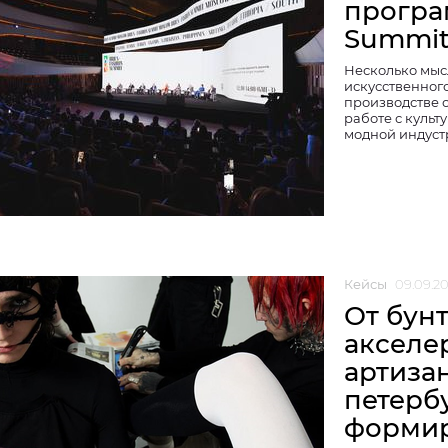
програ
Summi
Несколько мысл
искусственного
производстве 
работе с культ
модной индуст
Кейсы
09.09.2
От бун
акселе
артиза
петерб
формир