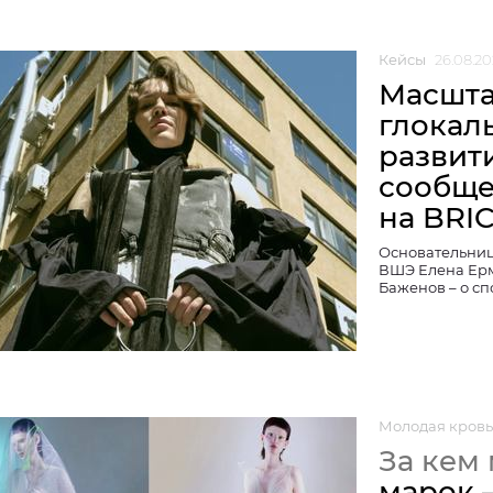
Кейсы
26.08.20
Масшта
глокал
развит
сообще
на BRI
Основательниц
ВШЭ Елена Ерм
Баженов – о сп
Молодая кровь
За кем
марок –