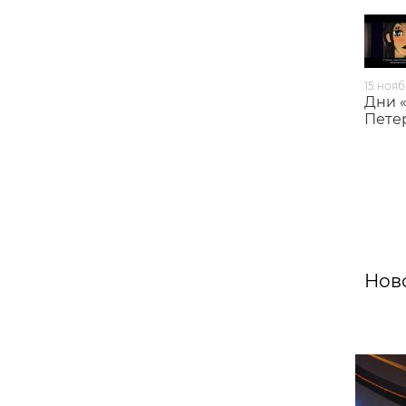
15 ноя
Дни 
Пете
Ново