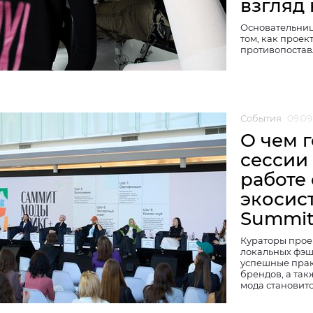
взгляд
Основательниц
том, как проек
противопоста
События
09.09
О чем 
сессии
работе
экосист
Summi
Кураторы прое
локальных фэш
успешные прак
брендов, а та
мода становит