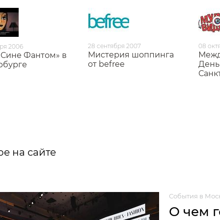
28 сентября 2007
08 окт
бря 2006
Мистерия шоппинга
Межд
«Сине Фантом» в
от befree
День
рбурге
Санк
е на сайте
События в Мос
О чем 