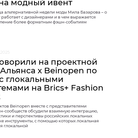
 на модный ивент
а альтернативной недели моды Мила Базарова – о
т работает с дизайнерами и в чем выражается
вление более форматным фэшн-событиям
.2025
говорили на проектной
 Альянса x Beinopen по
 с глокальными
емами на Brics+ Fashion
t
ктов Beinopen вместе с представителями
н-сообществ обсудили взаимную интеграцию,
тики и перспективы российских локальных
кже инструменты, с помощью которых локальная
ся глокальной