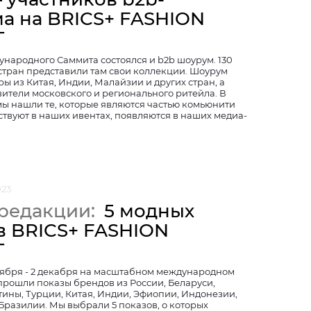
а на BRICS+ FASHION
T
ународного Саммита состоялся и b2b шоурум. 130
 стран представили там свои коллекции. Шоурум
ы из Китая, Индии, Малайзии и других стран, а
ители московского и регионального ритейла. В
мы нашли те, которые являются частью комьюнити
ствуют в наших ивентах, появляются в наших медиа-
023
редакции:
5 модных
в BRICS+ FASHION
T
оября - 2 декабря на масштабном международном
прошли показы брендов из России, Беларуси,
тины, Турции, Китая, Индии, Эфиопии, Индонезии,
Бразилии. Мы выбрали 5 показов, о которых