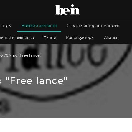
центры
Новости шопинга
Сделать интернет-магазин
 ткани и вышивка
Ткани
Конструкторы
Aliance
о 70% во "Free lance"
 "Free lance"