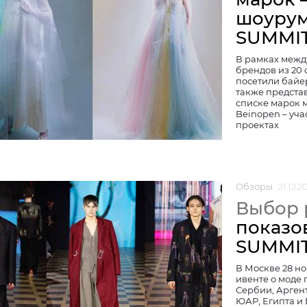
шоурум
SUMMI
В рамках межд
брендов из 20
посетили байер
также представ
списке марок 
Beinopen – уча
проектах
Обзоры
21.12.2
Выбор 
показо
SUMMI
В Москве 28 н
ивенте о моде 
Сербии, Арген
ЮАР, Египта и 