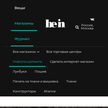
Перейти
к
Вещи
содержимому
Магазины
Россия,
Москва
Журнал
Все магазины
Все торговые центры
Новости шопинга
Сделать интернет-магазин
Лукбуки
Пошив
Печать на ткани и вышивка
Ткани
Конструкторы
Aliance