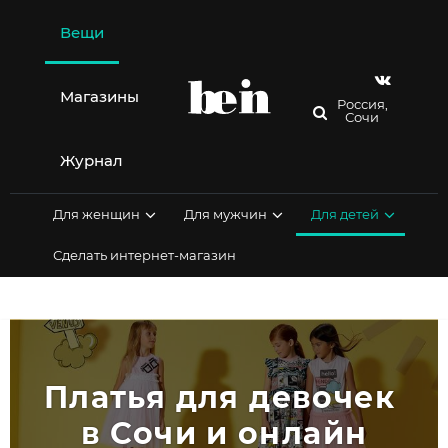
Перейти
к
Вещи
содержимому
Магазины
Россия,
Сочи
Журнал
Для женщин
Для мужчин
Для детей
Сделать интернет-магазин
Платья для девочек 
в Сочи и онлайн