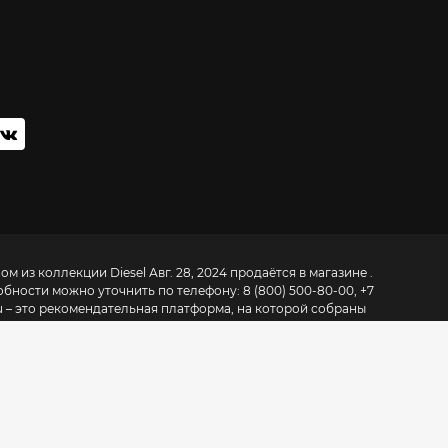
м из коллекции Diesel Авг. 28, 2024 продаётся в магазине .
обности можно уточнить по телефону:
8 (800) 500-80-00, +7
ru – это рекомендательная платформа, на которой собраны
х, так и локальных марок из 6000 магазинов в 200 городах
одежды Москвы
» мы рассказываем о лучших вещах, которые
а и в интернете. Раздел «
Магазины одежды Москвы
»
ресов и телефонов магазинов и торговых центров. BE IN
 модная индустрия в России и мире:
бизнес-обучение в
 и маркетологов в формате курсов, лекций и видео уроков
. Мы
оповоды, а стараемся подробно и критично описать