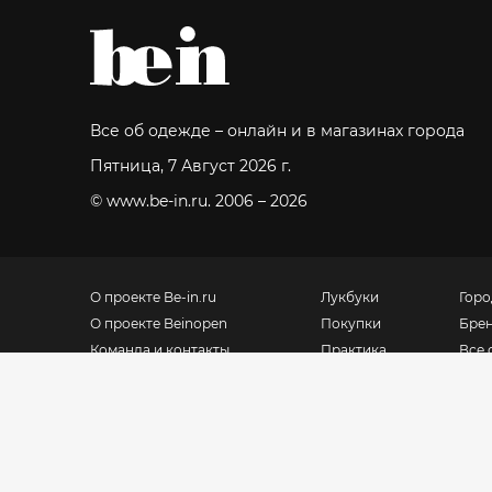
Все об одежде – онлайн и в магазинах города
Пятница, 7 Август 2026 г.
© www.be-in.ru. 2006 – 2026
О проекте Be-in.ru
Лукбуки
Горо
О проекте Beinopen
Покупки
Бре
Команда и контакты
Практика
Все 
Мос
F.A.Q.
Glocalabel.com
Доставка, оплата, возврат
Магазины для
дома
Политика
конфиденциальности