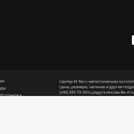
да
Свитер M-Teri с металлическим логотипо
Цены, размеры, наличие и другие подр
нды
(495) 933-73-00
тц радуга москва
Be-in.
об одежде в
одежда, обувь и аксессуары как сетевы
кве
России и 50 городах СНГ. В «
Каталоге 
можно купить в магазинах вашего город
включает самую полную базу рецензий, ад
OPEN – это журнал о том, как устроена
моде для дизайнеров, ритейлеров
не ориентируемся на сиюминутные инф