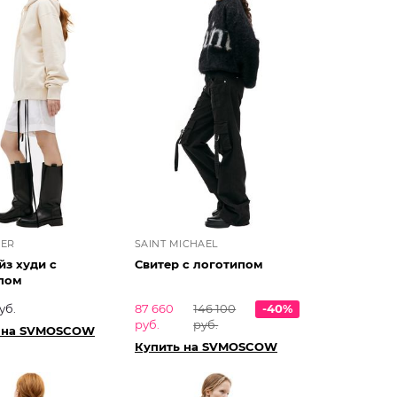
DER
SAINT MICHAEL
йз худи с
Свитер с логотипом
пом
уб.
87 660
146 100
-40%
руб.
руб.
 на SVMOSCOW
Купить на SVMOSCOW