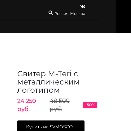
Россия, Москва
Свитер M-Teri с
металлическим
логотипом
24 250
48 500
-50%
руб.
руб.
Купить на SVMOSCOW