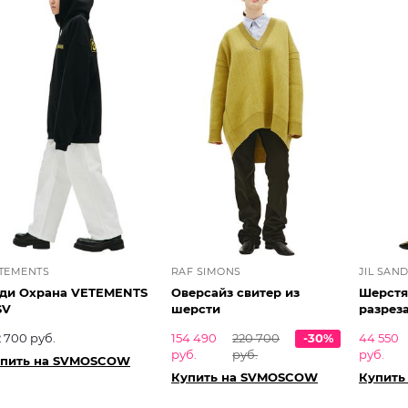
TEMENTS
RAF SIMONS
JIL SAN
ди Охрана VETEMENTS
Оверсайз свитер из
Шерстя
SV
шерсти
разрез
2 700 руб.
154 490
220 700
-30%
44 550
руб.
руб.
руб.
пить на SVMOSCOW
Купить на SVMOSCOW
Купить