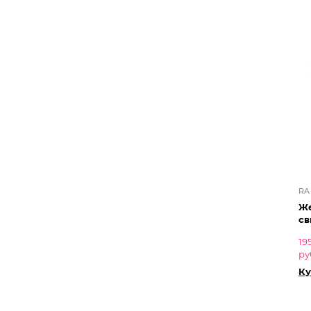
RA
Же
св
19
ру
Ку