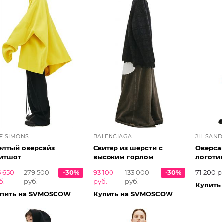
F SIMONS
BALENCIAGA
JIL SAN
лтый оверсайз
Свитер из шерсти с
Оверса
итшот
высоким горлом
логоти
5 650
279 500
-30%
93 100
133 000
-30%
71 200 р
б.
руб.
руб.
руб.
Купить
пить на SVMOSCOW
Купить на SVMOSCOW