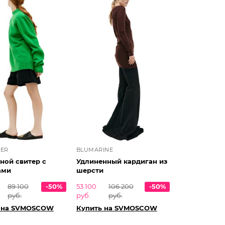
DER
BLUMARINE
ной свитер с
Удлиненный кардиган из
ами
шерсти
89 100
-50%
53 100
106 200
-50%
руб.
руб.
руб.
 на SVMOSCOW
Купить на SVMOSCOW