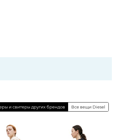
ры и свитеры других брендов
Все вещи Diesel