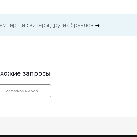
емперы и свитеры других брендов
→
хожие запросы
сапожок киров