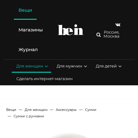
Перейти
к
Вещи
содержимому
Магазины
Россия,
Москва
Журнал
Для женщин
Для мужчин
Для детей
Сделать интернет-магазин
Вещи
Для женщин
Аксессуары
Сумки
Сумки с ручками