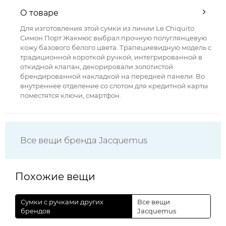
О товаре
Для изготовления этой сумки из линии Le Chiquito
Симон Порт Жакмюс выбрал прочную полуглянцевую
кожу базового белого цвета. Трапециевидную модель с
традиционной короткой ручкой, интегрированной в
откидной клапан, декорировали золотистой
брендированной накладкой на передней панели. Во
внутреннее отделение со слотом для кредитной карты
поместятся ключи, смартфон.
Все вещи бренда Jacquemus
Похожие вещи
Сумки с ручками других
Все вещи
брендов
Jacquemus