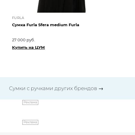
FURLA
GI
Сумка Furla Sfera medium Furla
Су
27 000 руб.
175
199
Купить на ЦУМ
Ку
Сумки с ручками других брендов
→
Реклама
Реклама