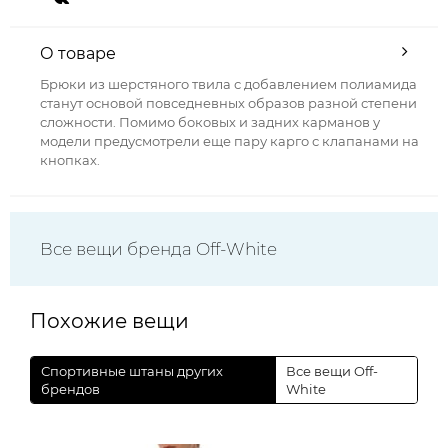
О товаре
Брюки из шерстяного твила с добавлением полиамида
станут основой повседневных образов разной степени
сложности. Помимо боковых и задних карманов у
модели предусмотрели еще пару карго с клапанами на
кнопках.
Все вещи бренда Off-White
Похожие вещи
Спортивные штаны других
Все вещи Off-
брендов
White