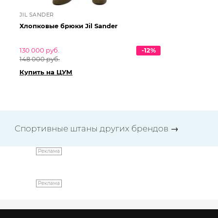
JIL SANDER
JI
Хлопковые брюки Jil Sander
Хл
130 000 руб.
-12%
76
148 000 руб.
86
Купить на ЦУМ
Ку
Спортивные штаны других брендов
→
Реклама
Реклама