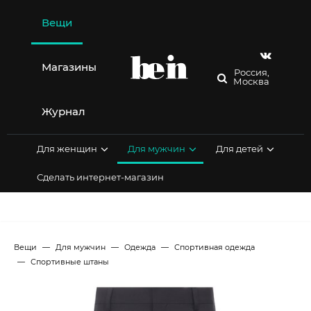
Перейти
к
Вещи
содержимому
Магазины
Россия,
Москва
Журнал
Для женщин
Для мужчин
Для детей
Сделать интернет-магазин
Вещи
Для мужчин
Одежда
Спортивная одежда
Спортивные штаны