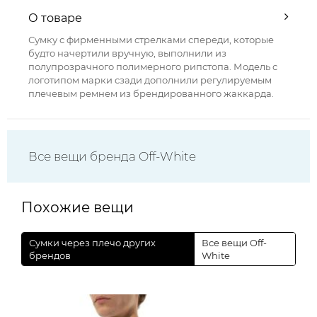
О товаре
Сумку с фирменными стрелками спереди, которые
будто начертили вручную, выполнили из
полупрозрачного полимерного рипстопа. Модель с
логотипом марки сзади дополнили регулируемым
плечевым ремнем из брендированного жаккарда.
Все вещи бренда Off-White
Похожие вещи
Сумки через плечо других
Все вещи Off-
брендов
White