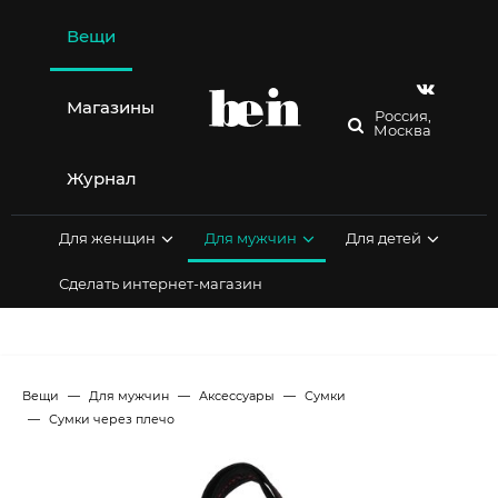
Перейти
к
Вещи
содержимому
Магазины
Россия,
Москва
Журнал
Для женщин
Для мужчин
Для детей
Сделать интернет-магазин
Вещи
Для мужчин
Аксессуары
Сумки
Сумки через плечо