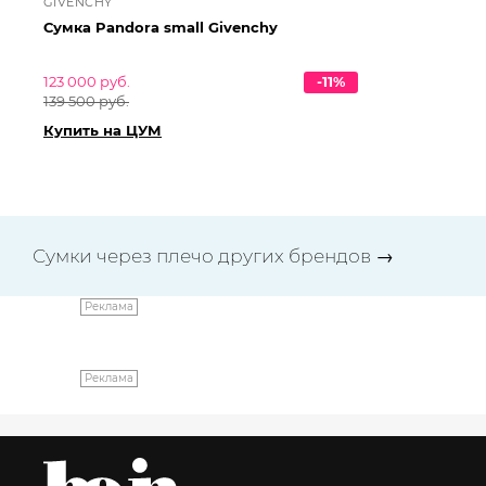
GIVENCHY
EM
Сумка Pandora small Givenchy
Су
123 000 руб.
-11%
25 
139 500 руб.
28 
Купить на ЦУМ
Ку
Сумки через плечо других брендов
→
Реклама
Реклама