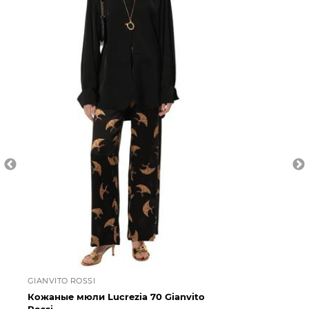
GIANVITO ROSSI
BA
Кожаные мюли Lucrezia 70 Gianvito
Ре
Rossi
Ba