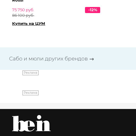
75 750 руб.
-12%
65
86 100 руб.
74
Купить на ЦУМ
Ку
Сабо и мюли других брендов
→
Реклама
Реклама