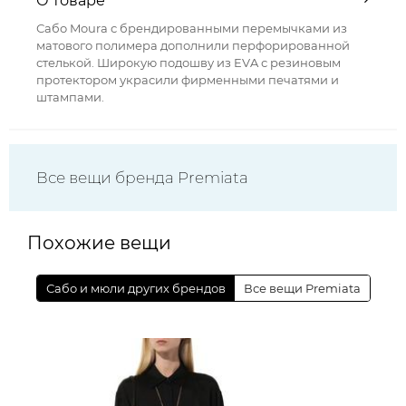
О товаре
Сабо Moura с брендированными перемычками из
матового полимера дополнили перфорированной
стелькой. Широкую подошву из EVA с резиновым
протектором украсили фирменными печатями и
штампами.
Все вещи бренда Premiata
Похожие вещи
Сабо и мюли других брендов
Все вещи Premiata