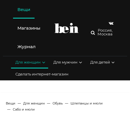
Перейти
к
Вещи
содержимому
Магазины
Россия,
Москва
Журнал
Для женщин
Для мужчин
Для детей
Сделать интернет-магазин
Вещи
Для женщин
Обувь
Шлепанцы и мюли
Сабо и мюли