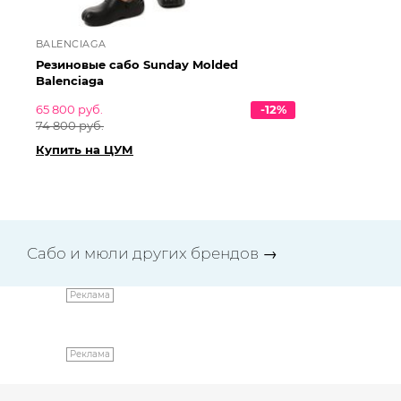
BALENCIAGA
BA
Резиновые сабо Sunday Molded
Те
Balenciaga
Ba
65 800 руб.
-12%
59 
74 800 руб.
69
Купить на ЦУМ
Ку
Сабо и мюли других брендов
→
Реклама
Реклама