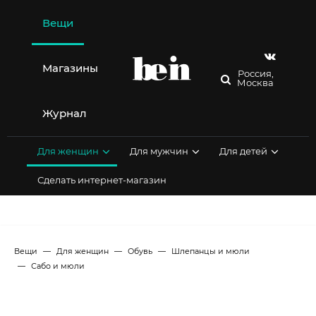
Перейти
к
Вещи
содержимому
Магазины
Россия,
Москва
Журнал
Для женщин
Для мужчин
Для детей
Сделать интернет-магазин
Вещи
Для женщин
Обувь
Шлепанцы и мюли
Сабо и мюли