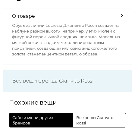
О товаре
Обувь из линии Lucrezia Джанвито Росси создает на
каблуке разной высоты, например, у этих мюлей с
фигурной перемычкой средняя шпилька. Модель из
мягкой кожи с гладким металлизированным
покрытием, создающим иллюзию жидкого желтого
золота, станет акцентной деталью образа.
Все вещи бренда Gianvito Rossi
Похожие вещи
Сабо и мюли других
Все вещи Gianvito
брендов
Rossi