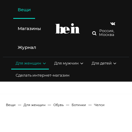
Перейти
к
Вещи
содержимому
Магазины
Россия,
Москва
Журнал
Для женщин
Для мужчин
Для детей
Сделать интернет-магазин
Вещи
Для женщин
Обувь
Ботинки
Челси