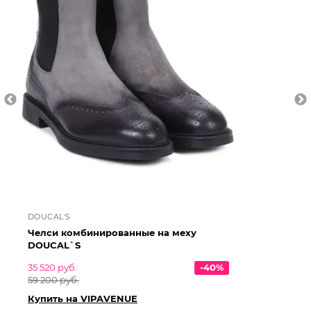
DOUCAL'S
PE
Челси комбинированные на меху
Че
DOUCAL`S
35 520 руб.
-40%
18
59 200 руб.
36
Купить на VIPAVENUE
Ку