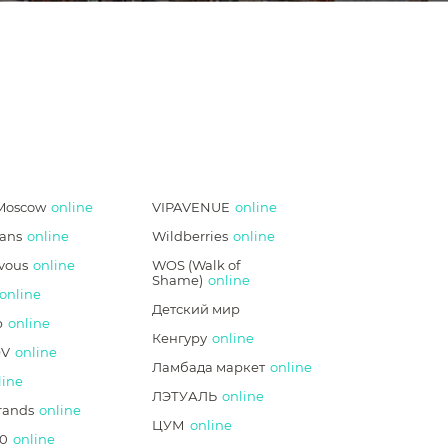
Moscow
online
VIPAVENUE
online
ans
online
Wildberries
online
vous
online
WOS (Walk of
Shame)
online
online
Детский мир
p
online
Кенгуру
online
V
online
Ламбада маркет
online
line
ЛЭТУАЛЬ
online
rands
online
ЦУМ
online
0
online