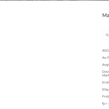
Ма
ASO
Au 
Avg
Dove
Mar
End
Etsy
Frid
fy:r