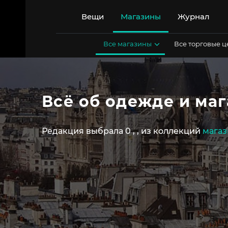
Перейти
к
Вещи
Магазины
Журнал
содержимому
Все магазины
Все торговые 
Всё об одежде и ма
Редакция выбрала 0
,
,
из коллекций
магаз