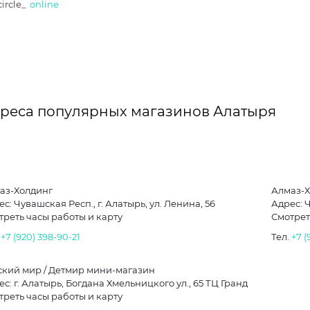
ircle_
online
реса популярных магазинов Алатыря
аз-Холдинг
Алмаз-
с: Чувашская Респ., г. Алатырь, ул. Ленина, 56
Адрес: Ч
треть часы работы и карту
Смотрет
.
+7 (920) 398-90-21
Тел.
+7 (
ский мир / Детмир мини-магазин
с: г. Алатырь, Богдана Хмельницкого ул., 65 ТЦ Гранд
треть часы работы и карту