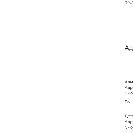
go_c
Ад
Алм
Адре
Смо
Тел
Дет
Адре
Смо