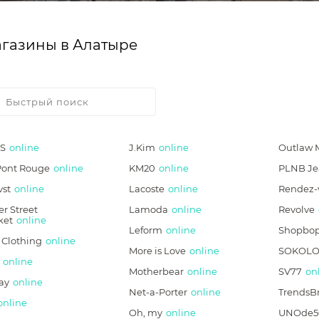
газины в Алатыре
S
online
J.Kim
online
Outlaw 
Pont Rouge
online
KM20
online
PLNB Je
vst
online
Lacoste
online
Rendez-
r Street
Lamoda
online
Revolve
ket
online
Leform
online
Shopbo
 Clothing
online
More is Love
online
SOKOLO
online
Motherbear
online
SV77
on
ay
online
Net-a-Porter
online
TrendsB
online
Oh, my
online
UNOde5