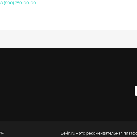
.
8 (800) 250-00-00
да
Be-in.ru – это рекомендательная платф