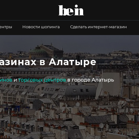
центры
Новости шопинга
Сделать интернет-магазин
газинах в Алатыре
инов
и
торговых центров
в городе Алатырь