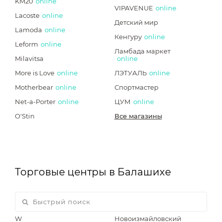
KM20
online
VIPAVENUE
online
Lacoste
online
Детский мир
Lamoda
online
Кенгуру
online
Leform
online
Ламбада маркет
Milavitsa
online
More is Love
online
ЛЭТУАЛЬ
online
Motherbear
online
Спортмастер
Net-a-Porter
online
ЦУМ
online
O'Stin
Все магазины
Торговые центры в Балашихе
W
Новоизмайловский