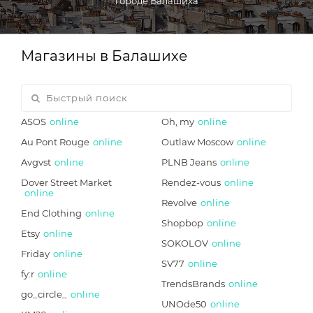
городе Балашиха
Магазины в Балашихе
ASOS
online
Oh, my
online
Au Pont Rouge
online
Outlaw Moscow
online
Avgvst
online
PLNB Jeans
online
Dover Street Market
Rendez-vous
online
online
Revolve
online
End Clothing
online
Shopbop
online
Etsy
online
SOKOLOV
online
Friday
online
SV77
online
fy:r
online
TrendsBrands
online
go_circle_
online
UNOde50
online