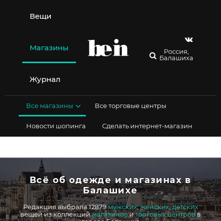
Перейти
к
Вещи
содержимому
Магазины
Россия,
Балашиха
Журнал
Все магазины
Все торговые центры
Новости шопинга
Сделать интернет-магазин
Всё об одежде и магазинах в
Балашихе
Редакция выбрала 12879
мужских
,
женских
,
детских
вещей из коллекций
магазинов
и
торговых центров
в