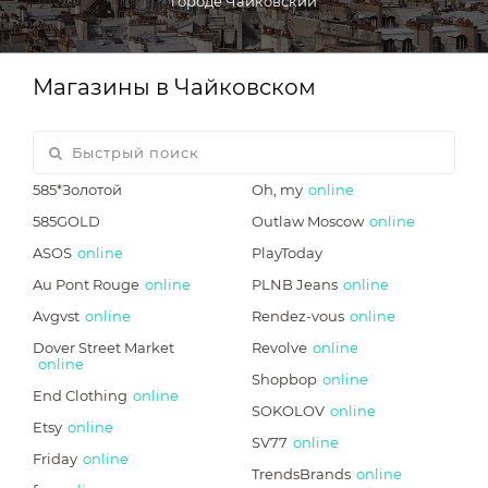
городе Чайковский
Магазины в Чайковском
585*Золотой
Oh, my
online
585GOLD
Outlaw Moscow
online
ASOS
online
PlayToday
Au Pont Rouge
online
PLNB Jeans
online
Avgvst
online
Rendez-vous
online
Dover Street Market
Revolve
online
online
Shopbop
online
End Clothing
online
SOKOLOV
online
Etsy
online
SV77
online
Friday
online
TrendsBrands
online