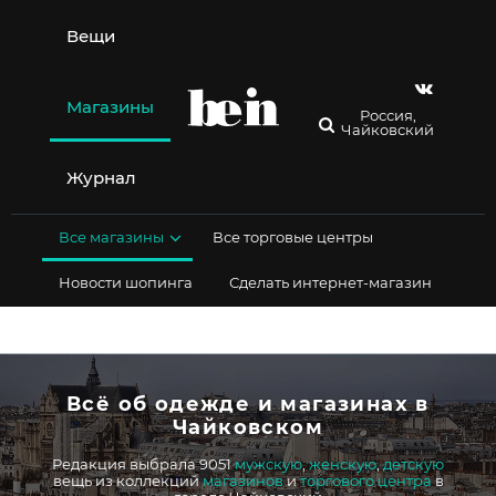
Перейти
к
Вещи
содержимому
Магазины
Россия,
Чайковский
Журнал
Все магазины
Все торговые центры
Новости шопинга
Сделать интернет-магазин
Всё об одежде и магазинах в
Чайковском
Редакция выбрала 9051
мужскую
,
женскую
,
детскую
вещь из коллекций
магазинов
и
торгового центра
в