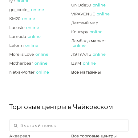
fy:r
online
UNOde50
online
go_circle_
online
VIPAVENUE
online
KM20
online
Детский мир
Lacoste
online
Кенгуру
online
Lamoda
online
Ламбада маркет
Leform
online
online
More is Love
online
ЛЭТУАЛЬ
online
Motherbear
online
ЦУМ
online
Net-a-Porter
online
Все магазины
Торговые центры в Чайковском
Аквареал
Все торговые центры