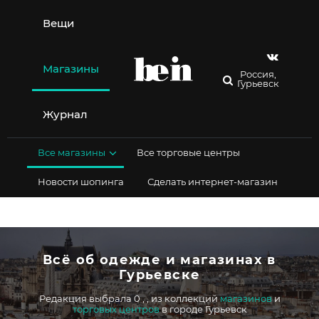
Перейти
к
Вещи
содержимому
Магазины
Россия,
Гурьевск
Журнал
Все магазины
Все торговые центры
Новости шопинга
Сделать интернет-магазин
Всё об одежде и магазинах в
Гурьевске
Редакция выбрала 0
,
,
из коллекций
магазинов
и
торговых центров
в городе Гурьевск