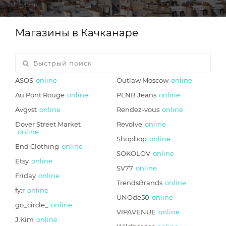
Магазины в Качканаре
ASOS
online
Outlaw Moscow
online
Au Pont Rouge
online
PLNB Jeans
online
Avgvst
online
Rendez-vous
online
Dover Street Market
Revolve
online
online
Shopbop
online
End Clothing
online
SOKOLOV
online
Etsy
online
SV77
online
Friday
online
TrendsBrands
online
fy:r
online
UNOde50
online
go_circle_
online
VIPAVENUE
online
J.Kim
online