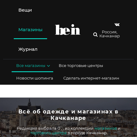
Перейти
к
Вещи
содержимому
Магазины
Россия,
Качканар
Журнал
Все магазины
Все торговые центры
Новости шопинга
Сделать интернет-магазин
Всё об одежде и магазинах в
Качканаре
Редакция выбрала 0
,
,
из коллекций
магазинов
и
торгового центра
в городе Качканар