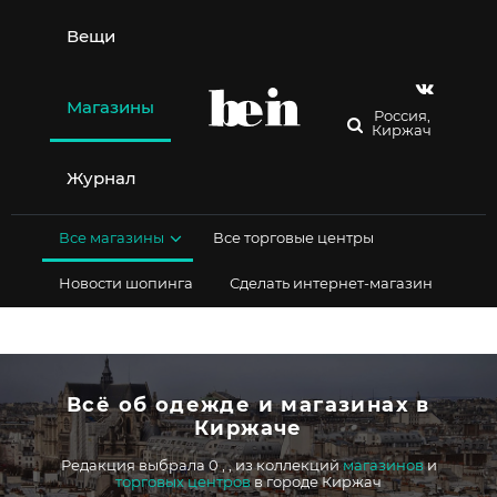
Перейти
к
Вещи
содержимому
Магазины
Россия,
Киржач
Журнал
Все магазины
Все торговые центры
Новости шопинга
Сделать интернет-магазин
Всё об одежде и магазинах в
Киржаче
Редакция выбрала 0
,
,
из коллекций
магазинов
и
торговых центров
в городе Киржач