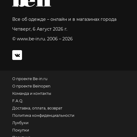
Все об одежде – онлайн и в магазинах города
Четверг, 6 Август 2026 г.
© www.be-in.ru. 2006 – 2026
О проекте Be-in.ru
О проекте Beinopen
Команда и контакты
F.A.Q.
Доставка, оплата, возврат
Политика конфиденциальности
Лукбуки
Покупки