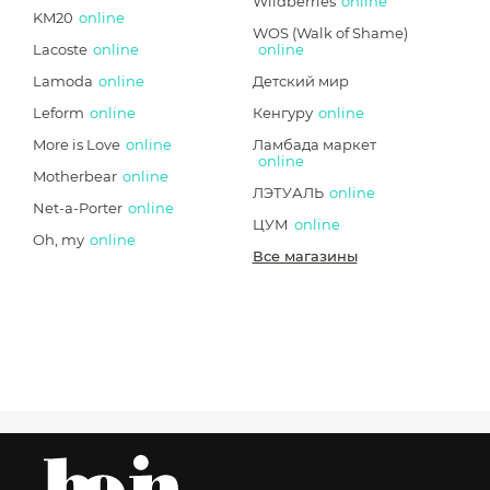
Wildberries
online
KM20
online
WOS (Walk of Shame)
Lacoste
online
online
Lamoda
online
Детский мир
Leform
online
Кенгуру
online
More is Love
online
Ламбада маркет
online
Motherbear
online
ЛЭТУАЛЬ
online
Net-a-Porter
online
ЦУМ
online
Oh, my
online
Все магазины