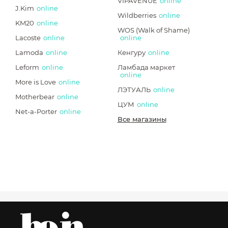
VIPAVENUE
online
J.Kim
online
Wildberries
online
KM20
online
WOS (Walk of Shame)
Lacoste
online
online
Lamoda
online
Кенгуру
online
Leform
online
Ламбада маркет
online
More is Love
online
ЛЭТУАЛЬ
online
Motherbear
online
ЦУМ
online
Net-a-Porter
online
Все магазины