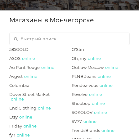
Магазины в Мончегорске
585GOLD
O'Stin
ASOS
online
Oh, my
online
Au Pont Rouge
online
Outlaw Moscow
online
Avgvst
online
PLNB Jeans
online
Columbia
Rendez-vous
online
Dover Street Market
Revolve
online
online
Shopbop
online
End Clothing
online
SOKOLOV
online
Etsy
online
SV77
online
Friday
online
TrendsBrands
online
fy:r
online