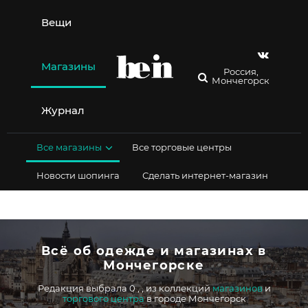
Перейти
к
Вещи
содержимому
Магазины
Россия,
Мончегорск
Журнал
Все магазины
Все торговые центры
Новости шопинга
Сделать интернет-магазин
Всё об одежде и магазинах в
Мончегорске
Редакция выбрала 0
,
,
из коллекций
магазинов
и
торгового центра
в городе Мончегорск