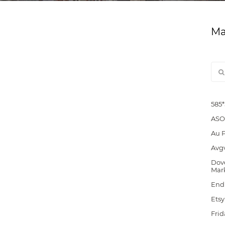
Ма
585
ASO
Au 
Avg
Dove
Mar
End
Etsy
Frid