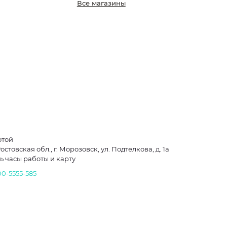
Все магазины
отой
остовская обл., г. Морозовск, ул. Подтелкова, д. 1а
ь часы работы и карту
00-5555-585