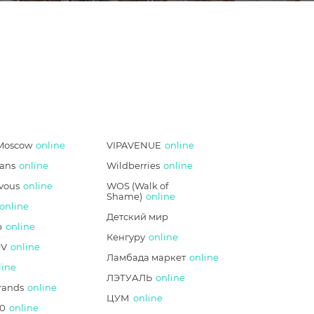
Moscow
online
VIPAVENUE
online
ans
online
Wildberries
online
vous
online
WOS (Walk of
Shame)
online
online
Детский мир
p
online
Кенгуру
online
V
online
Ламбада маркет
online
line
ЛЭТУАЛЬ
online
rands
online
ЦУМ
online
0
online