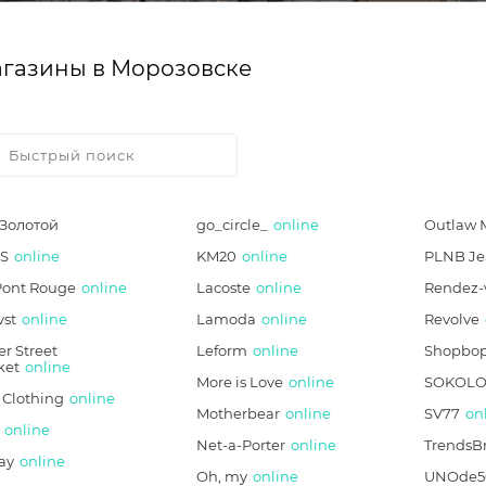
газины в Морозовске
*Золотой
go_circle_
online
Outlaw 
S
online
KM20
online
PLNB Je
Pont Rouge
online
Lacoste
online
Rendez-
vst
online
Lamoda
online
Revolve
r Street
Leform
online
Shopbo
ket
online
More is Love
online
SOKOLO
 Clothing
online
Motherbear
online
SV77
on
online
Net-a-Porter
online
TrendsB
ay
online
Oh, my
online
UNOde5