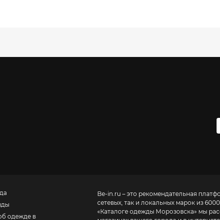
да
Be-in.ru – это рекомендательная платф
сетевых, так и локальных марок из 6000
нды
«
Каталоге одежды Морозовска
» мы ра
об одежде в