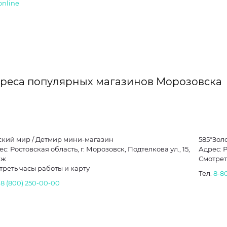
online
реса популярных магазинов Морозовска
ский мир / Детмир мини-магазин
585*Зол
с: Ростовская область, г. Морозовск, Подтелкова ул., 15,
Адрес: Р
аж
Смотрет
треть часы работы и карту
Тел.
8-8
.
8 (800) 250-00-00