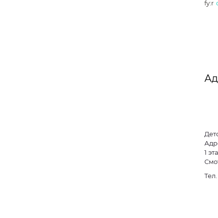
fy:r
Ад
Дет
Адре
1 эт
Смо
Тел