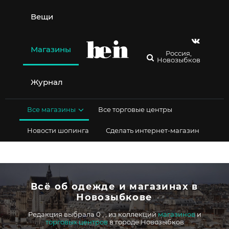
Перейти
к
Вещи
содержимому
Магазины
Россия,
Новозыбков
Журнал
Все магазины
Все торговые центры
Новости шопинга
Сделать интернет-магазин
Всё об одежде и магазинах в
Новозыбкове
Редакция выбрала 0
,
,
из коллекций
магазинов
и
торговых центров
в городе Новозыбков