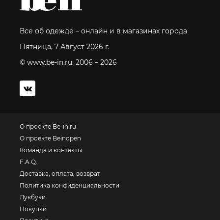
Все об одежде – онлайн и в магазинах города
Пятница, 7 Август 2026 г.
© www.be-in.ru. 2006 – 2026
О проекте Be-in.ru
О проекте Beinopen
Команда и контакты
F.A.Q.
Доставка, оплата, возврат
Политика конфиденциальности
Лукбуки
Покупки