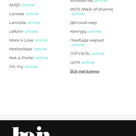
Wildberries
online
KM20
online
WOS (Walk of Shame)
Lacoste
online
online
Lamoda
online
Детский мир
Leform
online
Кенгуру
online
More is Love
online
Ламбада маркет
online
Motherbear
online
ЛЭТУАЛЬ
online
Net-a-Porter
online
ЦУМ
online
Oh, my
online
Все магазины