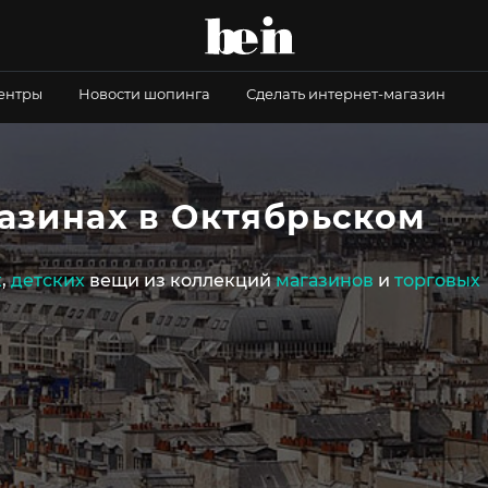
центры
Новости шопинга
Сделать интернет-магазин
газинах в Октябрьском
х
,
детских
вещи из коллекций
магазинов
и
торговых