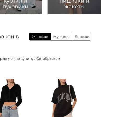
куртки и
пиджаки и
пуховики
жакеты
авкой в
Женское
Мужское
Детское
щей, которые можно купить в Октябрьском