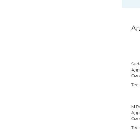
Ад
Sud
Адре
Смо
Тел
M.R
Адре
Смо
Тел