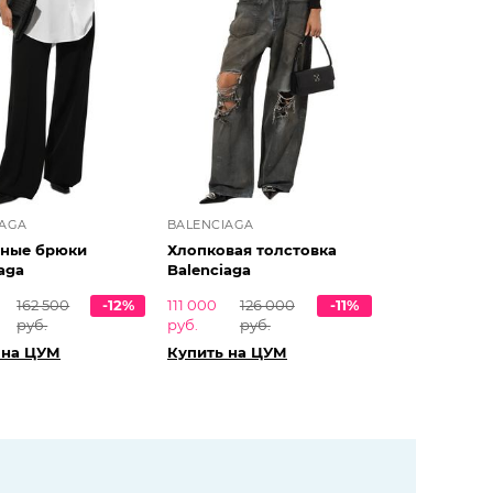
IAGA
BALENCIAGA
ные брюки
Хлопковая толстовка
aga
Balenciaga
162 500
-12%
111 000
126 000
-11%
руб.
руб.
руб.
 на ЦУМ
Купить на ЦУМ