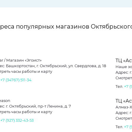
реса популярных магазинов Октябрьског
ar / Магазин «Эгоист»
ТЦ «А
с: Башкортостан, г. Октябрьский, ул. Свердлова, д. 18
Наше зо
треть часы работы и карту
Адрес: г
Смотрет
.
+7 (34767) 511-34
Тел.
+7 (
eason
ТЦ «А
с: г. Октябрьский, пр-т Ленина, д. 7
Алмаз-
треть часы работы и карту
Адрес: г
Смотрет
.
+7 (927) 332-43-53
Тел.
+7 (