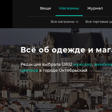
Перейти
к
Вещи
Магазины
Журнал
содержимому
Все магазины
Все торговые 
Всё об одежде и ма
Редакция выбрала 12832
мужских
,
женски
центров
в городе Октябрьский