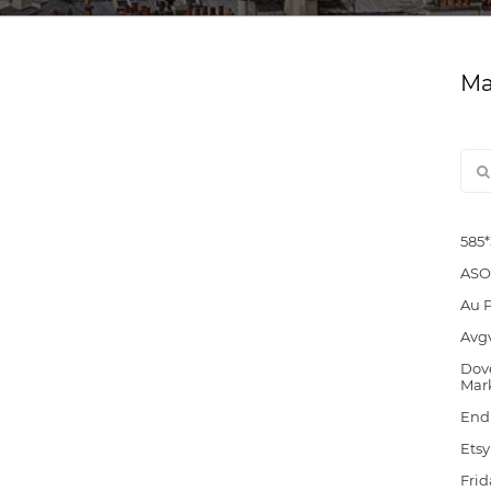
Ма
585
ASO
Au 
Avg
Dove
Mar
End
Etsy
Frid