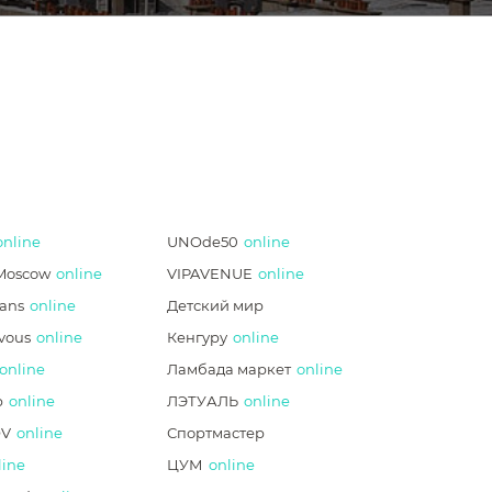
online
UNOde50
online
Moscow
online
VIPAVENUE
online
ans
online
Детский мир
vous
online
Кенгуру
online
online
Ламбада маркет
online
p
online
ЛЭТУАЛЬ
online
V
online
Спортмастер
line
ЦУМ
online