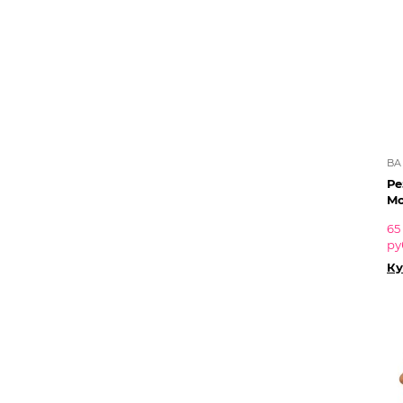
BA
Ре
Mo
65
ру
Ку