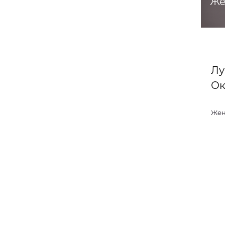
Же
Лу
Ок