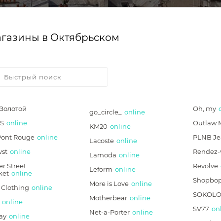
газины в Октябрьском
*Золотой
Oh, my
go_circle_
online
S
online
Outlaw 
KM20
online
Pont Rouge
online
PLNB Je
Lacoste
online
vst
online
Rendez-
Lamoda
online
r Street
Revolve
Leform
online
ket
online
Shopbo
More is Love
online
 Clothing
online
SOKOLO
Motherbear
online
online
SV77
on
Net-a-Porter
online
ay
online