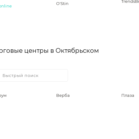
TrendsB
O'Stin
online
рговые центры в Октябрьском
рум
Верба
Плаза