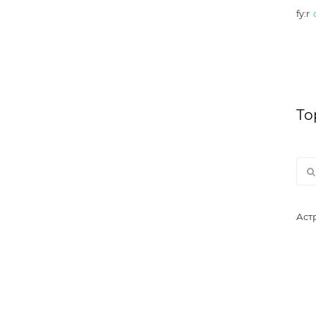
fy:r
То
Аст