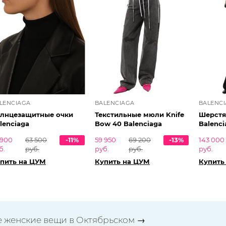
LENCIAGA
BALENCIAGA
BALENC
лнцезащитные очки
Текстильные мюли Knife
Шерстя
lenciaga
Bow 40 Balenciaga
Balenci
 900
63 500
-11%
59 950
69 200
-13%
143 000
б.
руб.
руб.
руб.
руб.
пить на ЦУМ
Купить на ЦУМ
Купить
е женские вещи в Октябрьском →