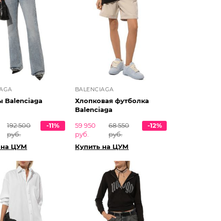
IAGA
BALENCIAGA
 Balenciaga
Хлопковая футболка
Balenciaga
192 500
-11%
59 950
68 550
-12%
руб.
руб.
руб.
 на ЦУМ
Купить на ЦУМ