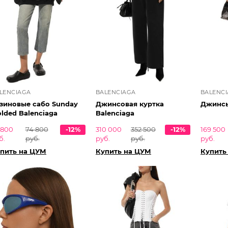
LENCIAGA
BALENCIAGA
BALENC
зиновые сабо Sunday
Джинсовая куртка
Джинсы
lded Balenciaga
Balenciaga
 800
74 800
-12%
310 000
352 500
-12%
169 500
б.
руб.
руб.
руб.
руб.
пить на ЦУМ
Купить на ЦУМ
Купить