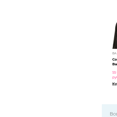
BA
Со
Ba
55
ру
Ку
Вс