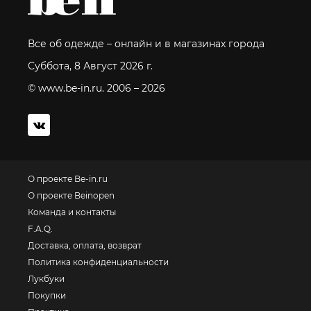
Все об одежде – онлайн и в магазинах города
Суббота, 8 Август 2026 г.
© www.be-in.ru. 2006 – 2026
О проекте Be-in.ru
О проекте Beinopen
Команда и контакты
F.A.Q.
Доставка, оплата, возврат
Политика конфиденциальности
Лукбуки
Покупки