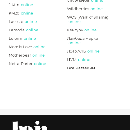
VIPAVENUE
online
J.Kim
online
Wildberries
online
KM20
online
WOS (Walk of Shame)
Lacoste
online
online
Lamoda
online
Кенгуру
online
Leform
online
Ламбада маркет
online
More is Love
online
ЛЭТУАЛЬ
online
Motherbear
online
ЦУМ
online
Net-a-Porter
online
Все магазины