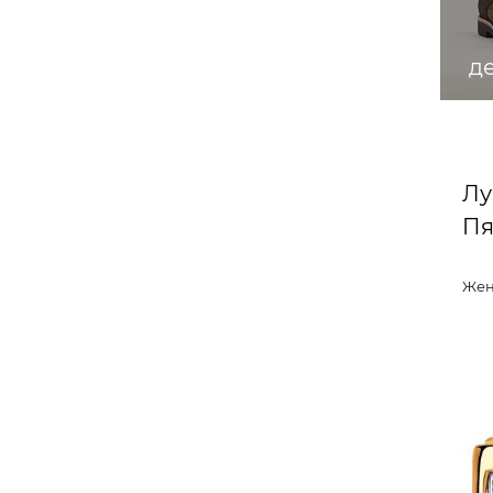
д
Лу
Пя