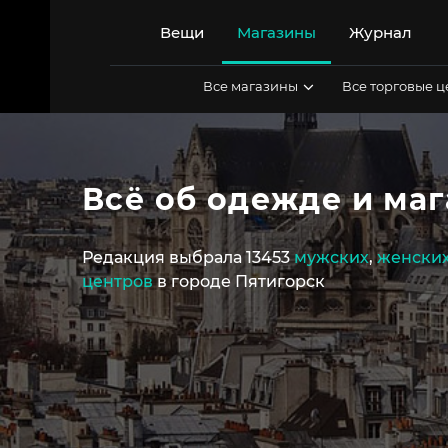
Перейти
к
Вещи
Магазины
Журнал
содержимому
Все магазины
Все торговые 
Всё об одежде и маг
Редакция выбрала 13453
мужских
,
женски
центров
в городе Пятигорск