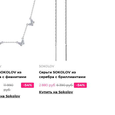
V
SOKOLOV
SOKOLOV из
Серьги SOKOLOV из
а с фианитами
серебра с бриллиантами
11 990
-54%
2 880 руб.
6 390 руб.
-54%
руб.
Купить на Sokolov
 на Sokolov