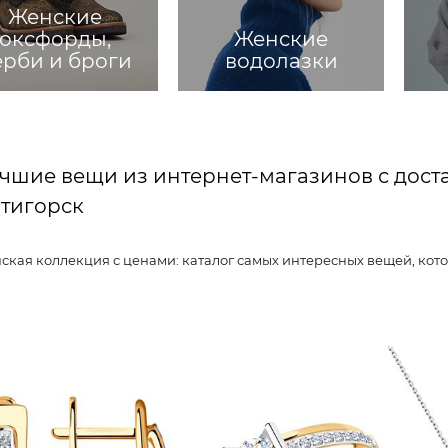
Женские
оксфорды,
Женские
ерби и броги
водолазки
чшие вещи из интернет-магазинов с дост
тигорск
Женская коллекция с ценами: каталог самых интересных вещ