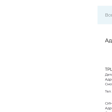
Вс
Ад
ТР
Дет
Адре
Смо
Тел
СИ
Адре