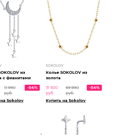
V
SOKOLOV
SOKOLOV из
Колье SOKOLOV из
а с фианитами
золота
11 990
-54%
31 500
69 990
-54%
руб.
руб.
руб.
 на Sokolov
Купить на Sokolov