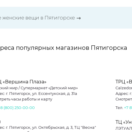
е женские вещи в Пятигорске →
реса популярных магазинов Пятигорска
Ц «Вершина Плаза»
ТРЦ «
ский мир / Супермаркет «Детский мир»
Calzedo
с: г. Пятигорск, ул. Ессентукская, д. 31а
Адрес: г
треть часы работы и карту
Смотрет
.
8 (800) 250-00-00
Тел.
+7 
Н
ТЦ «У
с: г. Пятигорск, ул. Октябрьская, д. 3, ТЦ "Весна"
ЛЭТУАЛ