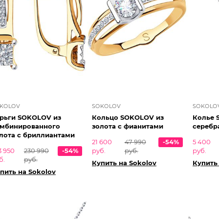
KOLOV
SOKOLOV
SOKOLO
рьги SOKOLOV из
Кольцо SOKOLOV из
Колье 
мбинированного
золота с фианитами
серебр
лота с бриллиантами
21 600
47 990
-54%
5 400
3 950
230 990
-54%
руб.
руб.
руб.
б.
руб.
Купить на Sokolov
Купить
пить на Sokolov