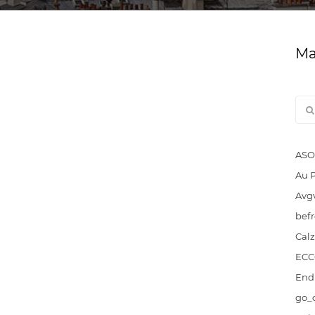
Ма
ASO
Au 
Avg
bef
Cal
EC
End
go_c