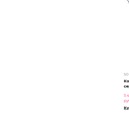
SO
Ко
се
5 
ру
Ку