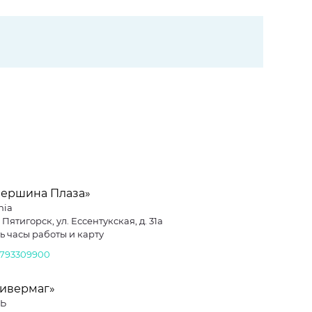
Вершина Плаза»
nia
. Пятигорск, ул. Ессентукская, д. 31а
ь часы работы и карту
8793309900
нивермаг»
Ь