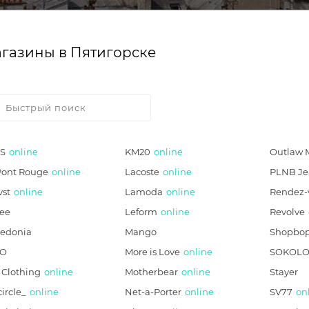
газины в Пятигорске
S
online
KM20
online
Outlaw 
Pont Rouge
online
Lacoste
online
PLNB Je
vst
online
Lamoda
online
Rendez-
ree
Leform
online
Revolve
zedonia
Mango
Shopbo
CO
More is Love
online
SOKOLO
 Clothing
online
Motherbear
online
Stayer
ircle_
online
Net-a-Porter
online
SV77
on