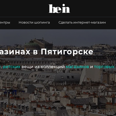
центры
Новости шопинга
Сделать интернет-магазин
азинах в Пятигорске
х
,
детских
вещи из коллекций
магазинов
и
торговых