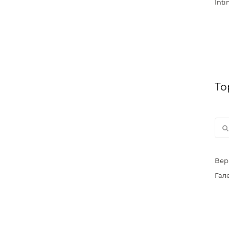
Inti
То
Вер
Гал