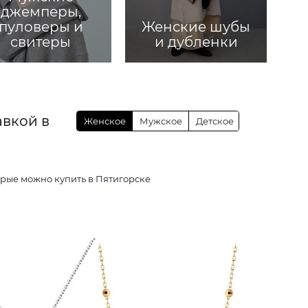
джемперы,
пуловеры и
Женские шубы
свитеры
и дубленки
авкой в
Женское
Мужское
Детское
ей, которые можно купить в Пятигорске