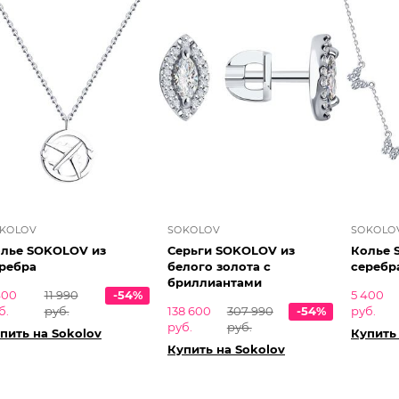
KOLOV
SOKOLOV
SOKOLO
лье SOKOLOV из
Серьги SOKOLOV из
Колье 
ребра
белого золота с
серебр
бриллиантами
400
11 990
-54%
5 400
б.
руб.
138 600
307 990
-54%
руб.
руб.
руб.
пить на Sokolov
Купить
Купить на Sokolov