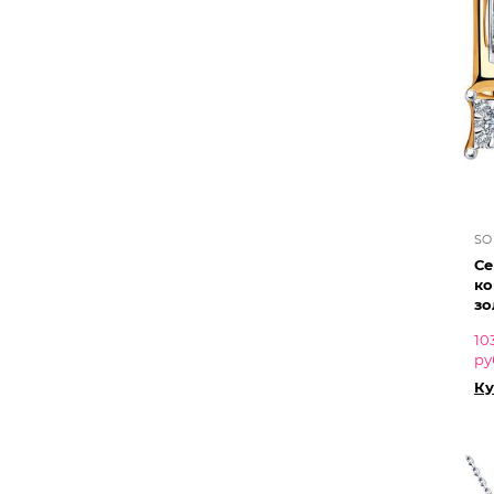
SO
Се
ко
зо
10
ру
Ку