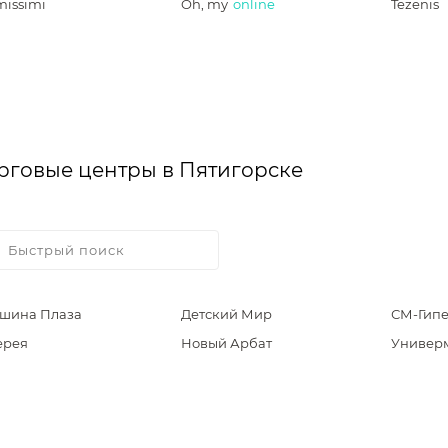
missimi
Oh, my
online
Tezenis
рговые центры в Пятигорске
шина Плаза
Детский Мир
СМ-Гип
ерея
Новый Арбат
Универ