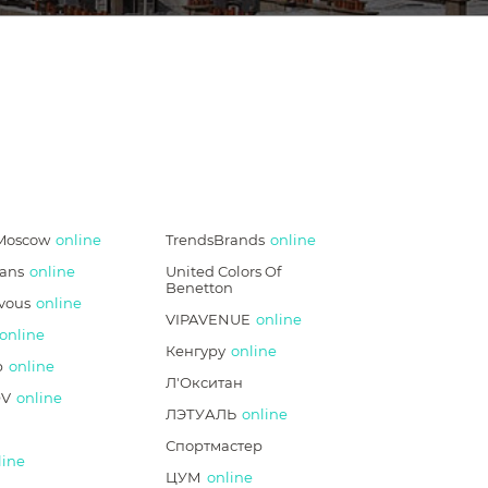
Moscow
online
TrendsBrands
online
ans
online
United Colors Of
Benetton
vous
online
VIPAVENUE
online
online
Кенгуру
online
p
online
Л'Окситан
V
online
ЛЭТУАЛЬ
online
Спортмастер
line
ЦУМ
online