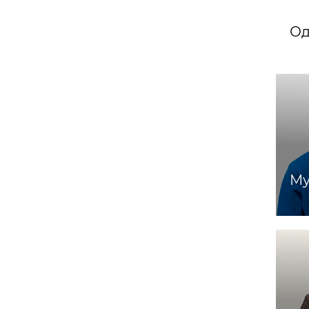
Од
Му