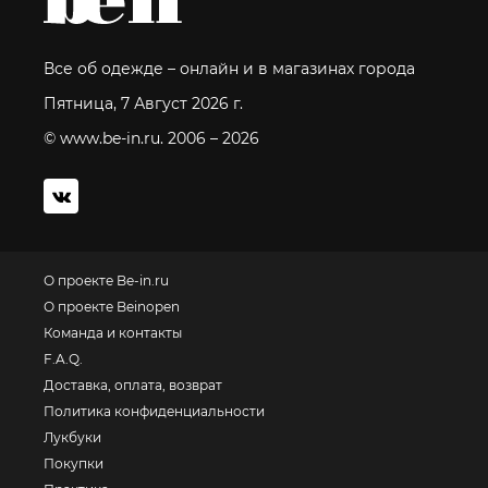
Все об одежде – онлайн и в магазинах города
Пятница, 7 Август 2026 г.
© www.be-in.ru. 2006 – 2026
О проекте Be-in.ru
О проекте Beinopen
Команда и контакты
F.A.Q.
Доставка, оплата, возврат
Политика конфиденциальности
Лукбуки
Покупки