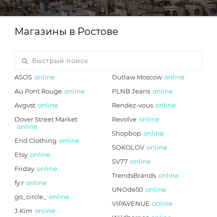
Магазины в Ростове
ASOS
online
Outlaw Moscow
online
Au Pont Rouge
online
PLNB Jeans
online
Avgvst
online
Rendez-vous
online
Dover Street Market
Revolve
online
online
Shopbop
online
End Clothing
online
SOKOLOV
online
Etsy
online
SV77
online
Friday
online
TrendsBrands
online
fy:r
online
UNOde50
online
go_circle_
online
VIPAVENUE
online
J.Kim
online