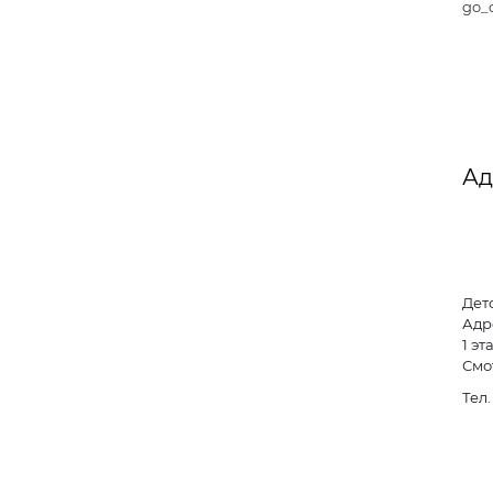
go_c
Ад
Дет
Адр
1 э
Смо
Тел