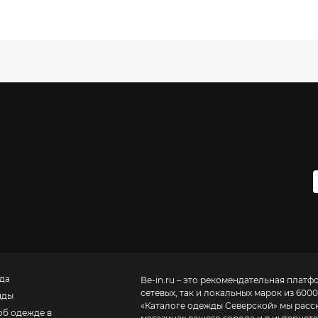
да
Be-in.ru – это рекомендательная платф
сетевых, так и локальных марок из 6000
нды
«
Каталоге одежды Северской
» мы расс
об одежде в