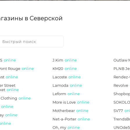
газины в Северской
S
online
J.Kim
online
Outlaw 
Pont Rouge
online
KM20
online
PLNB Je
vst
online
Lacoste
online
Rendez-
r Street
Lamoda
online
Revolve
ket
online
Leform
online
Shopbo
 Clothing
online
More is Love
online
SOKOLO
online
Motherbear
online
SV77
on
ay
online
Net-a-Porter
online
TrendsB
online
Oh, my
online
UNOde5