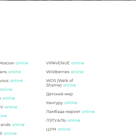
Moscow
online
VIPAVENUE
online
ans
online
Wildberries
online
vous
online
WOS (Walk of
Shame)
online
online
Детский мир
p
online
Кенгуру
online
V
online
Ламбада маркет
online
line
ЛЭТУАЛЬ
online
rands
online
ЦУМ
online
0
online