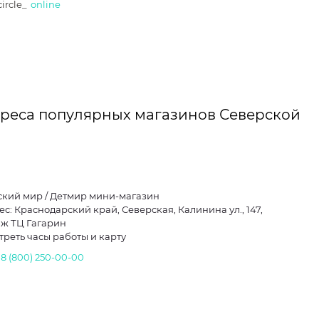
ircle_
online
реса популярных магазинов Северской
ский мир / Детмир мини-магазин
ес: Краснодарский край, Северская, Калинина ул., 147,
таж ТЦ Гагарин
треть часы работы и карту
.
8 (800) 250-00-00