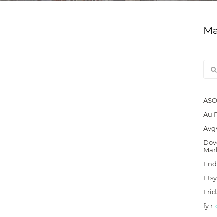
Ма
ASO
Au 
Avg
Dove
Mar
End
Etsy
Frid
fy:r