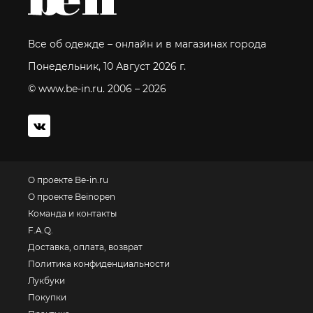
Все об одежде – онлайн и в магазинах города
Понедельник, 10 Август 2026 г.
© www.be-in.ru. 2006 – 2026
О проекте Be-in.ru
О проекте Beinopen
Команда и контакты
F.A.Q.
Доставка, оплата, возврат
Политика конфиденциальности
Лукбуки
Покупки