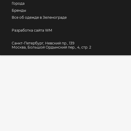
Города
Бренды
Все об одежде в Зеленограде
Разработка сайта WM
Санкт-Петербург, Невский пр., 139
Москва, Большой Ордынский пер., 4, стр. 2