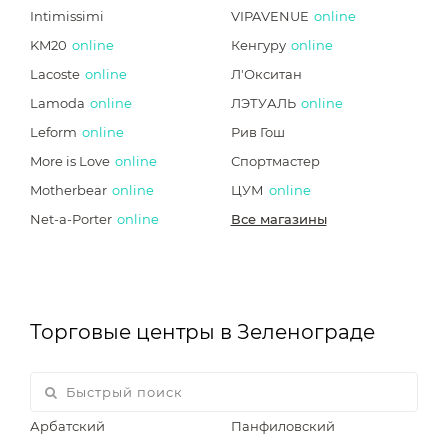
Intimissimi
VIPAVENUE
online
KM20
online
Кенгуру
online
Lacoste
online
Л'Окситан
Lamoda
online
ЛЭТУАЛЬ
online
Leform
online
Рив Гош
More is Love
online
Спортмастер
Motherbear
online
ЦУМ
online
Net-a-Porter
online
Все магазины
Торговые центры в Зеленограде
Арбатский
Панфиловский