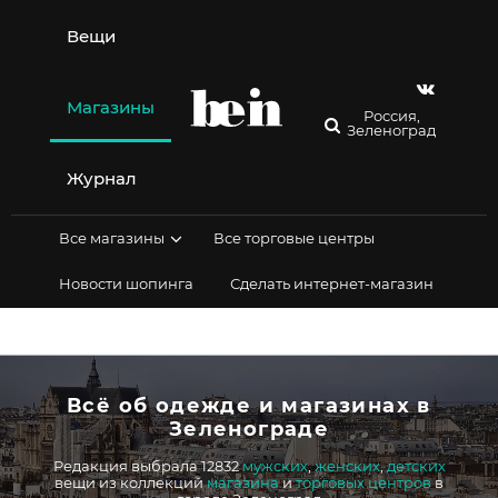
Перейти
к
Вещи
содержимому
Магазины
Россия,
Зеленоград
Журнал
Все магазины
Все торговые центры
Новости шопинга
Сделать интернет-магазин
Всё об одежде и магазинах в
Зеленограде
Редакция выбрала 12832
мужских
,
женских
,
детских
вещи из коллекций
магазина
и
торговых центров
в