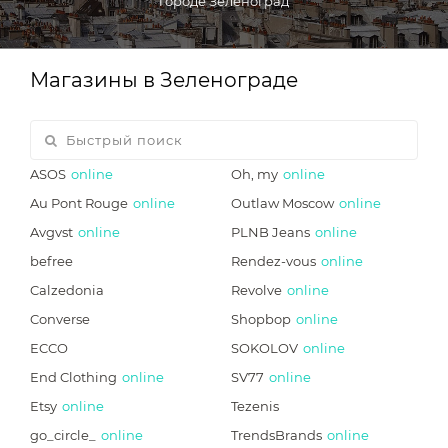
городе Зеленоград
Магазины в Зеленограде
ASOS
online
Oh, my
online
Au Pont Rouge
online
Outlaw Moscow
online
Avgvst
online
PLNB Jeans
online
befree
Rendez-vous
online
Calzedonia
Revolve
online
Converse
Shopbop
online
ECCO
SOKOLOV
online
End Clothing
online
SV77
online
Etsy
online
Tezenis
go_circle_
online
TrendsBrands
online