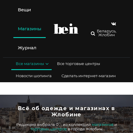
Перейти
к
Вещи
содержимому
Магазины
Беларусь,
Жлобин
Журнал
Все магазины
Все торговые центры
Новости шопинга
Сделать интернет-магазин
Всё об одежде и магазинах в
Жлобине
Редакция выбрала 0
,
,
из коллекций
магазинов
и
торговых центров
в городе Жлобин