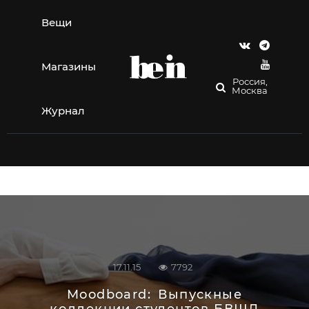
Перейти
к
Вещи
содержимому
Магазины
Россия,
Москва
Журнал
17.11.15
7792
Moodboard:
Выпускные