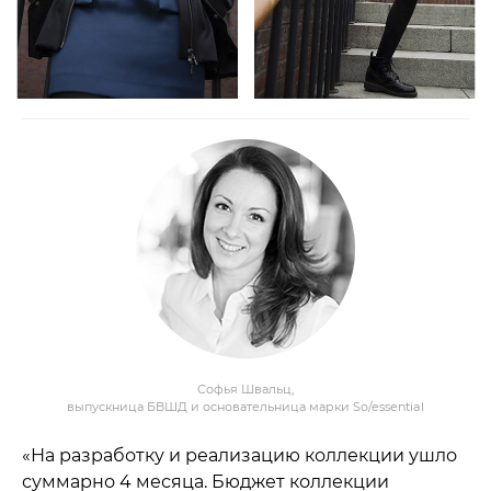
Софья Швальц,
выпускница БВШД и основательница марки So/essential
«На разработку и реализацию коллекции ушло
суммарно 4 месяца. Бюджет коллекции