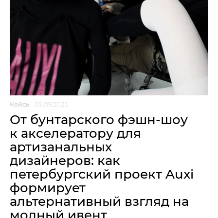
Кейсы
09.09.2025
От бунтарского фэшн-шоу
к акселератору для
артизанальных
дизайнеров: как
петербургский проект Auxi
формирует
альтернативный взгляд на
модный ивент