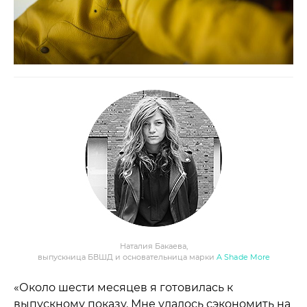
Наталия Бакаева,
выпускница БВШД и основательница марки
A Shade More
«Около шести месяцев я готовилась к
выпускному показу. Мне удалось сэкономить на