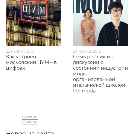
22 ноября 2016
24 ноября 2016
Как устроен
Семь реплик из
московский ЦУМ – в
дискуссии о
цифрах
состоянии индустрии
моды,
организованной
итальянской школой
Polimoda
Реклама
Реклама
Новое на сайте