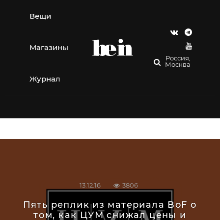
Перейти
к
Вещи
содержимому
Магазины
Россия,
Москва
Журнал
13.12.16
3806
Пять реплик из материала BoF о
том, как ЦУМ снижал цены и