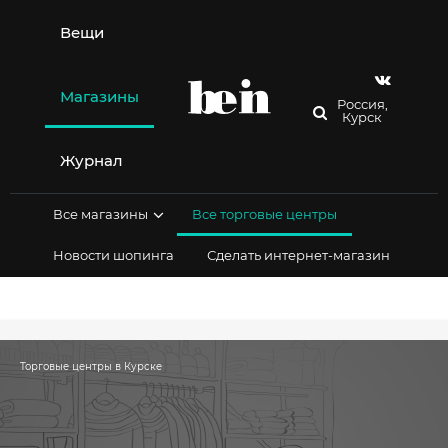
Перейти
к
Вещи
содержимому
Магазины
Россия,
Курск
Журнал
Все магазины
Все торговые центры
Новости шопинга
Сделать интернет-магазин
Торговые центры в Курске