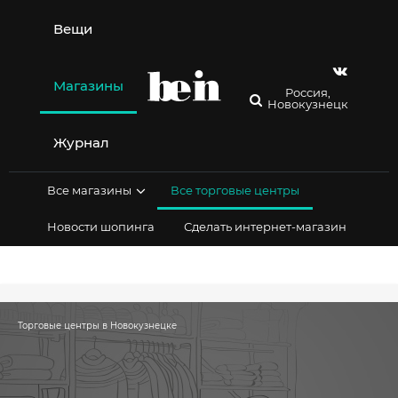
Перейти
к
Вещи
содержимому
Магазины
Россия,
Новокузнецк
Журнал
Все магазины
Все торговые центры
Новости шопинга
Сделать интернет-магазин
Торговые центры в Новокузнецке