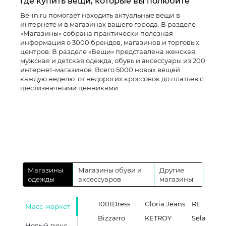
Где купить вещи, которые вы полюбите
Be-in.ru помогает находить актуальные вещи в
интернете и в магазинах вашего города. В разделе
«Магазины» собрана практически полезная
информация о 3000 брендов, магазинов и торговых
центров. В разделе «Вещи» представлена женская,
мужская и детская одежда, обувь и аксессуары из 200
интернет-магазинов. Всего 5000 новых вещей
каждую неделю: от недорогих кроссовок до платьев с
шестизначными ценниками.
Магазины
Магазины обуви и
Другие
одежды
аксессуаров
магазины
1001Dress
Gloria Jeans
RE
Масс-маркет
Bizzarro
KETROY
Sela
Новый люкс