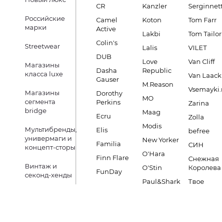
CR
Kanzler
Serginnett
Российские
Camel
Koton
Tom Farr
марки
Active
Lakbi
Tom Tailor
Colin's
Streetwear
Lalis
VILET
DUB
Love
Van Cliff
Магазины
Dasha
Republic
класса luxe
Van Laack
Gauser
M.Reason
Vsemayki.
Магазины
Dorothy
MO
сегмента
Perkins
Zarina
bridge
Maag
Ecru
Zolla
Modis
Мультибренды,
Elis
befree
универмаги и
New Yorker
Familia
СИН
концепт-сторы
O'Hara
Finn Flare
Снежная
Винтаж и
O'Stin
Королева
FunDay
секонд-хенды
Paul&Shark
Твое