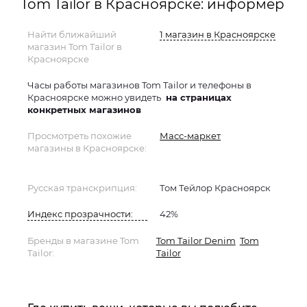
Tom Tailor в Красноярске: информер
Найти ближайший
1 магазин в Красноярске
магазин Tom Tailor в
Красноярске
Часы работы магазинов Tom Tailor и телефоны в
Красноярске можно увидеть
на страницах
конкретных магазинов
Просмотреть похожие
Масс-маркет
магазины в Красноярске:
Русская транскрипция:
Том Тейлор Красноярск
Индекс прозрачности:
42%
Бренды в магазине Tom
Tom Tailor Denim
Tom
Tailor:
Tailor