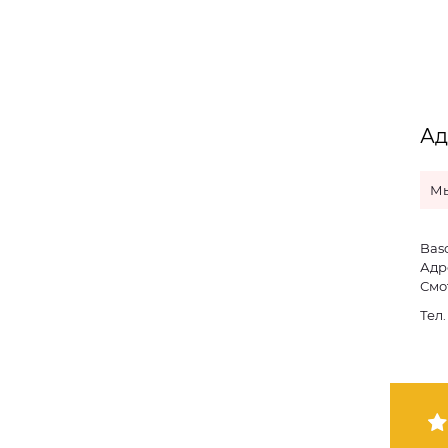
Ад
Мы
Bas
Адр
Смо
Тел