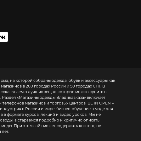
орма, на которой собраны одежда, обувь и аксессуары как
 магазинов в 200 городах России и 50 городах СНГ. В
ассказываем о лучших вещах, которые можно купить в
. Раздел «
Магазины одежды Владикавказа
» включает
фонов магазинов и торговых центров. BE IN OPEN –
 индустрия в России и мире:
бизнес-обучение в моде для
в в формате курсов, лекций и видео уроков
. Мы не
воды, а стараемся подробно и критично описать
 моды. При этом сайт может содержать контент, не
 лет.