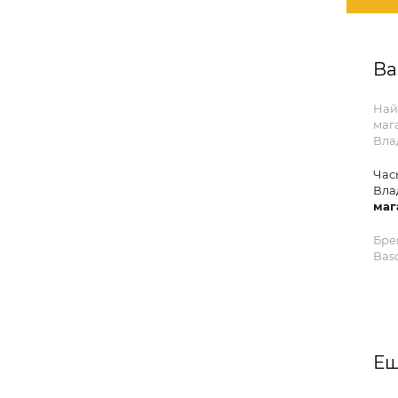
Ba
Най
маг
Вла
Час
Вла
маг
Бре
Basc
Ещ