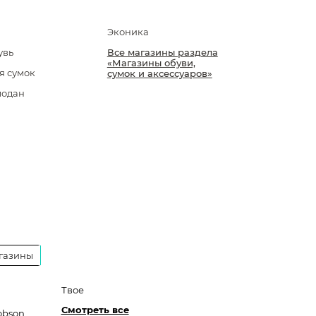
Эконика
увь
Все магазины раздела
«Магазины обуви,
я сумок
сумок и аксессуаров»
модан
газины
Твое
Смотреть все
obson