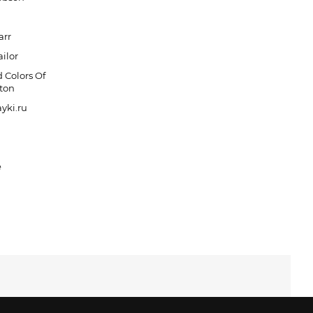
arr
ilor
 Colors Of
ton
yki.ru
a
e