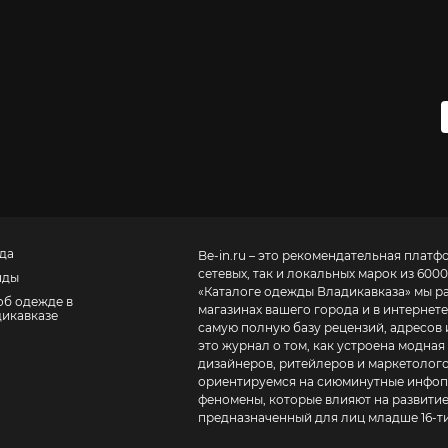
да
Be-in.ru – это рекомендательная платф
сетевых, так и локальных марок из 6000
нды
«
Каталоге одежды Владикавказа
» мы р
об одежде в
магазинах вашего города и в интернете
икавказе
самую полную базу рецензий, адресов и теле
это журнал о том, как устроена модная
дизайнеров, ритейлеров и маркетолого
ориентируемся на сиюминутные инфопо
феномены, которые влияют на развитие
предназначенный для лиц младше 16-ти