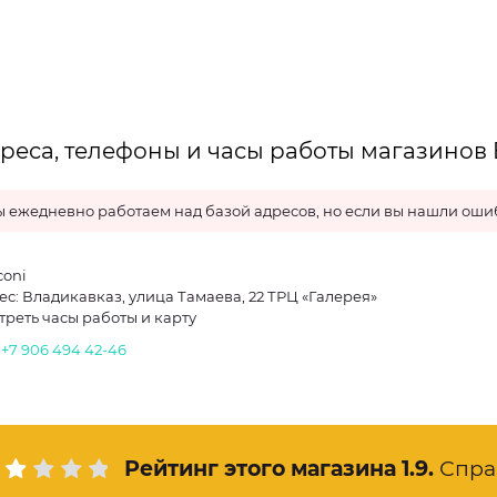
реса, телефоны и часы работы магазинов 
 ежедневно работаем над базой адресов, но если вы нашли ошиб
coni
ес: Владикавказ, улица Тамаева, 22 ТРЦ «Галерея»
треть часы работы и карту
.
+7 906 494 42-46
Рейтинг этого магазина
1.9
.
Спра