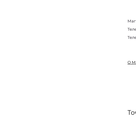
Маг
Тел
Тел
О М
То