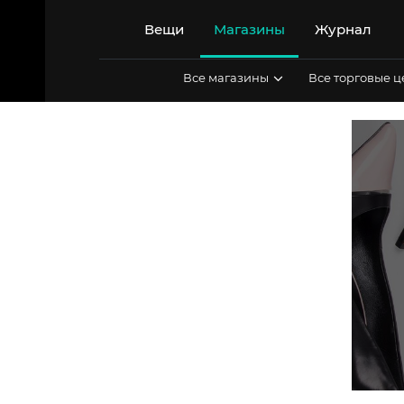
Перейти
к
Вещи
Магазины
Журнал
содержимому
Все магазины
Все торговые 