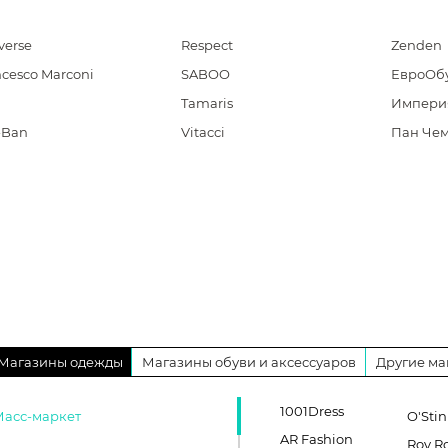
verse
Respect
Zenden
ncesco Marconi
SABOO
ЕвроОб
Tamaris
Импери
-Ban
Vitacci
Пан Че
Магазины одежды
Магазины обуви и аксессуаров
Другие ма
1001Dress
Масс-маркет
O'Stin
AR Fashion
Roy R