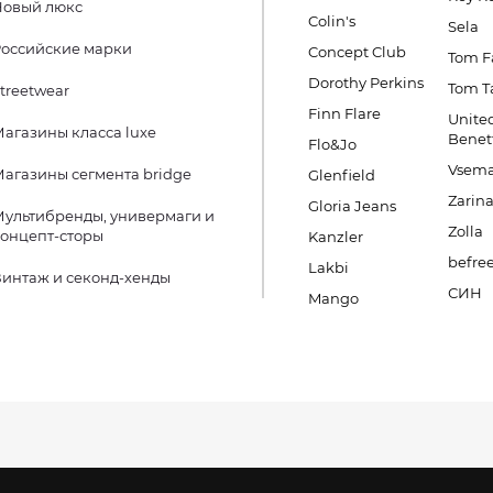
Новый люкс
Colin's
Sela
оссийские марки
Concept Club
Tom F
Dorothy Perkins
Tom Ta
treetwear
Finn Flare
United
агазины класса luxe
Benet
Flo&Jo
Vsema
агазины сегмента bridge
Glenfield
Zarin
Gloria Jeans
ультибренды, универмаги и
Zolla
онцепт-сторы
Kanzler
befre
Lakbi
интаж и секонд-хенды
СИН
Mango