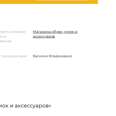
треть похожие
Магазины обуви, сумок и
ны в
аксессуаров
авказе:
 транскрипция:
Баскони Владикавказ
мок и аксессуаров»