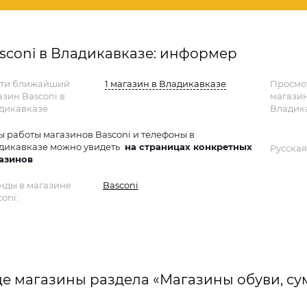
sconi в Владикавказе: информер
ти ближайший
1 магазин в Владикавказе
Просмо
азин Basconi в
магази
дикавказе
Владик
ы работы магазинов Basconi и телефоны в
дикавказе можно увидеть
на страницах конкретных
Русская
азинов
нды в магазине
Basconi
oni:
е магазины раздела «Магазины обуви, су