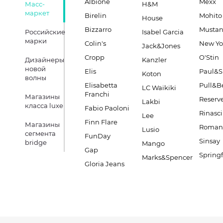
Albione
Mexx
Масс-
H&M
маркет
Birelin
Mohito
House
Bizzarro
Musta
Российские
Isabel Garcia
марки
Colin's
New Yo
Jack&Jones
Cropp
O'Stin
Дизайнеры
Kanzler
новой
Elis
Paul&S
Koton
волны
Elisabetta
Pull&B
LC Waikiki
Franchi
Магазины
Reserv
Lakbi
класса luxe
Fabio Paoloni
Rinasc
Lee
Finn Flare
Магазины
Romano
Lusio
сегмента
FunDay
Sinsay
bridge
Mango
Gap
Springf
Marks&Spencer
Gloria Jeans